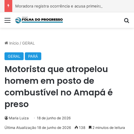
Moradora registra ocorrência e acusa primeira-dama de Nova Ipixuna de comentários vexatórios em grupo de WhatsApp
Menu
P
Início
/
GERAL
GERAL
PARÁ
Motorista que atropelou
homem em posto de
combustível no Amapá é
preso
Maria Luiza
18 de junho de 2026
Última Atualização 18 de junho de 2026
138
2 minutos de leitura