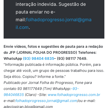
interação indevida. Sugestão de
pauta enviar no e-
mail:
folhadoprogresso.jornal@gma
il.com
.
Envie vídeos, fotos e sugestões de pauta para a redação
do JFP (JORNAL FOLHA DO PROGRESSO) Telefones:
WhatsApp
(93) 98404 6835
– (93) 98117 7649.
“Informação publicada é informação pública. Porém, para
chegar até você, um grupo de pessoas trabalhou para isso.
Seja ético. Copiou? Informe a fonte.”
Publicado por Jornal Folha do Progresso, Fone para
contato 93 981177649 (Tim) WhatsApp:
-93-
984046835
(Claro) -Site:
www.folhadoprogresso.com.br
e-mail:
folhadoprogresso.jornal@gmail.com
/ou e-mail:
adeciopiran.blog@gmail.com