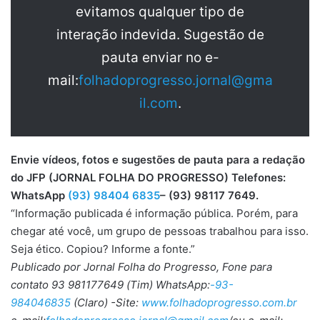
evitamos qualquer tipo de
interação indevida. Sugestão de
pauta enviar no e-
mail:
folhadoprogresso.jornal@gma
il.com
.
Envie vídeos, fotos e sugestões de pauta para a redação
do JFP (JORNAL FOLHA DO PROGRESSO) Telefones:
WhatsApp
(93) 98404 6835
– (93) 98117 7649.
“Informação publicada é informação pública. Porém, para
chegar até você, um grupo de pessoas trabalhou para isso.
Seja ético. Copiou? Informe a fonte.”
Publicado por Jornal Folha do Progresso, Fone para
contato 93 981177649 (Tim) WhatsApp:
-93-
984046835
(Claro) -Site:
www.folhadoprogresso.com.br