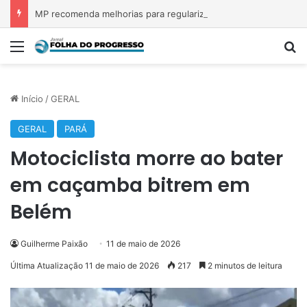
MP recomenda melhorias para regularizar atendimento na UPA de Santarém
Menu
P
Início
/
GERAL
GERAL
PARÁ
Motociclista morre ao bater
em caçamba bitrem em
Belém
Guilherme Paixão
11 de maio de 2026
Última Atualização 11 de maio de 2026
217
2 minutos de leitura