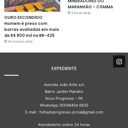
MINERADORES DO
MARANHÃO – CGMMA
3 horas atrás
OURO ESCONDIDO:
Homem é preso com
barras avaliadas em mais
de R$ 800 mil na BR-425
34 minutos atrás
EXPEDIENTE
Avenida João Atilis s/n
Bairro Jardim Planalto
Novo Progresso – PA
WhatsApp (93)98404 6835
E-mail : folhadoprogresso.jornal@gmail.com
Atendimento online 24 horas