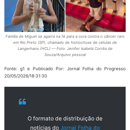
Família de Miguel se agarra na fé para a cura contra o câncer raro
em Rio Preto (SP), chamado de histiocitose de células de
Langerhans (HCL) — Foto: Jenifer Isabela Corrêa de
Souza/Arquivo pessoal
Fonte: g1 e Publicado Por: Jornal Folha do Progresso
20/05/2026/18:31:30
O formato de distribuição de
notícias do
Jornal Folha do