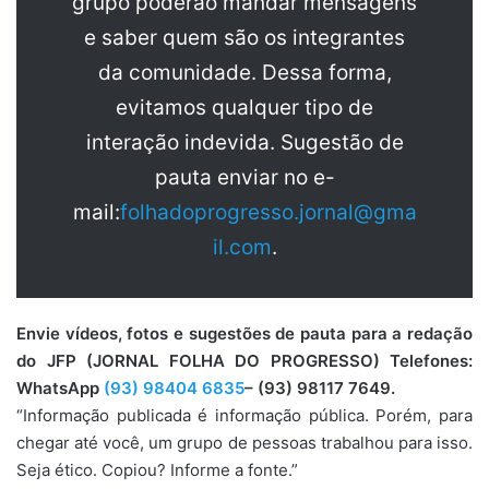
grupo poderão mandar mensagens
e saber quem são os integrantes
da comunidade. Dessa forma,
evitamos qualquer tipo de
interação indevida. Sugestão de
pauta enviar no e-
mail:
folhadoprogresso.jornal@gma
il.com
.
Envie vídeos, fotos e sugestões de pauta para a redação
do JFP (JORNAL FOLHA DO PROGRESSO) Telefones:
WhatsApp
(93) 98404 6835
– (93) 98117 7649.
“Informação publicada é informação pública. Porém, para
chegar até você, um grupo de pessoas trabalhou para isso.
Seja ético. Copiou? Informe a fonte.”