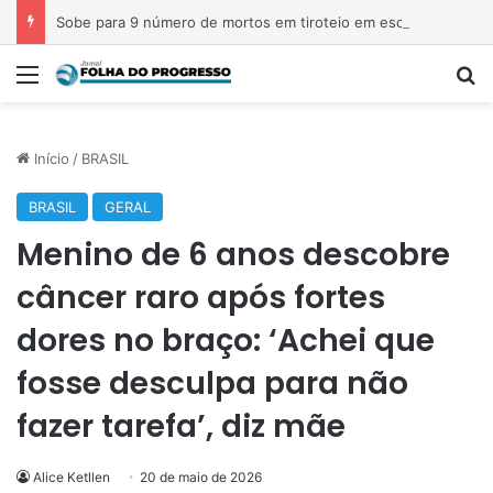
Sobe para 9 número de mortos em tiroteio em escola na Tailândia
Menu
P
Início
/
BRASIL
BRASIL
GERAL
Menino de 6 anos descobre
câncer raro após fortes
dores no braço: ‘Achei que
fosse desculpa para não
fazer tarefa’, diz mãe
Alice Ketllen
20 de maio de 2026