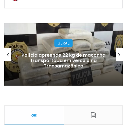
GERAL
apreende 22 kg de maconha
Copa do B
portada em veículo na
apenas time
Transamazônica
c