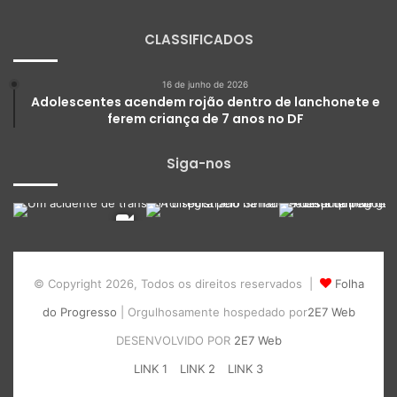
CLASSIFICADOS
16 de junho de 2026
Adolescentes acendem rojão dentro de lanchonete e
ferem criança de 7 anos no DF
Siga-nos
© Copyright 2026, Todos os direitos reservados |
Folha
do Progresso
| Orgulhosamente hospedado por
2E7 Web
DESENVOLVIDO POR
2E7 Web
LINK 1
LINK 2
LINK 3