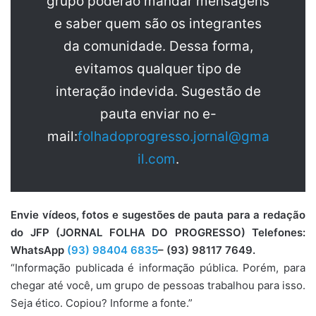
grupo poderão mandar mensagens
e saber quem são os integrantes
da comunidade. Dessa forma,
evitamos qualquer tipo de
interação indevida. Sugestão de
pauta enviar no e-
mail:
folhadoprogresso.jornal@gma
il.com
.
Envie vídeos, fotos e sugestões de pauta para a redação
do JFP (JORNAL FOLHA DO PROGRESSO) Telefones:
WhatsApp
(93) 98404 6835
– (93) 98117 7649.
“Informação publicada é informação pública. Porém, para
chegar até você, um grupo de pessoas trabalhou para isso.
Seja ético. Copiou? Informe a fonte.”