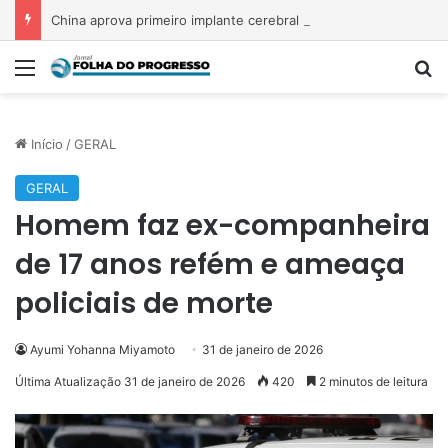
China aprova primeiro implante cerebral comercial para pessoas com tetraplegia
Menu
P
Início
/
GERAL
GERAL
Homem faz ex-companheira
de 17 anos refém e ameaça
policiais de morte
Ayumi Yohanna Miyamoto
31 de janeiro de 2026
Última Atualização 31 de janeiro de 2026
420
2 minutos de leitura