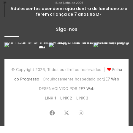
16 de junho de 2026
Adolescentes acendem rojão dentro de lanchonete e
ferem criança de 7 anos no DF
Siga-nos
© Copyright 2026, Todos os direitos reservados |
Folha
do Progresso
| Orgulhosamente hospedado por
2E7 Web
DESENVOLVIDO POR
2E7 Web
LINK 1
LINK 2
LINK 3
Facebook
X
Instagram