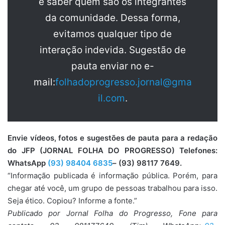
e saber quem são os integrantes
da comunidade. Dessa forma,
evitamos qualquer tipo de
interação indevida. Sugestão de
pauta enviar no e-
mail:
folhadoprogresso.jornal@gma
il.com
.
Envie vídeos, fotos e sugestões de pauta para a redação
do JFP (JORNAL FOLHA DO PROGRESSO) Telefones:
WhatsApp
(93) 98404 6835
– (93) 98117 7649.
“Informação publicada é informação pública. Porém, para
chegar até você, um grupo de pessoas trabalhou para isso.
Seja ético. Copiou? Informe a fonte.”
Publicado por Jornal Folha do Progresso, Fone para