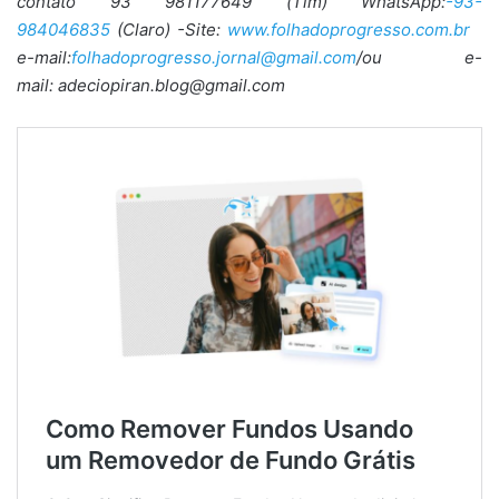
contato 93 981177649 (Tim) WhatsApp:
-93-
984046835
(Claro) -Site:
www.folhadoprogresso.com.br
e-mail:
folhadoprogresso.jornal@gmail.com
/ou e-
mail: adeciopiran.blog@gmail.com