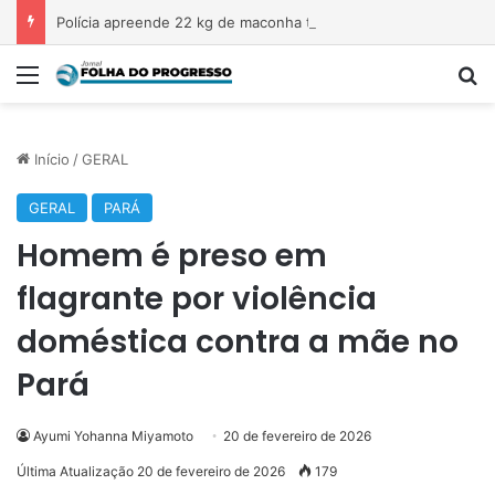
Polícia apreende 22 kg de maconha transportada em veículo na Transamazônica
Menu
P
Início
/
GERAL
GERAL
PARÁ
Homem é preso em
flagrante por violência
doméstica contra a mãe no
Pará
Ayumi Yohanna Miyamoto
20 de fevereiro de 2026
Última Atualização 20 de fevereiro de 2026
179