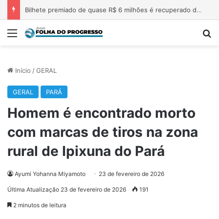
Agosto Vermelho alerta: Brasil registra quase dois acidentes elétricos por dia
Menu
P
Início
/
GERAL
GERAL
PARÁ
Homem é encontrado morto
com marcas de tiros na zona
rural de Ipixuna do Pará
Ayumi Yohanna Miyamoto
23 de fevereiro de 2026
Última Atualização 23 de fevereiro de 2026
191
2 minutos de leitura