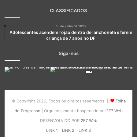
CLASSIFICADOS
16 de junho de 2026
Adolescentes acendem rojão dentro de lanchonete e ferem
criança de 7 anos no DF
Siga-nos
© Copyright 2026, Todos os direitos reservados |
Folha
do Progresso
| Orgulhosamente hospedado por
2E7 Web
DESENVOLVIDO POR
2E7 Web
LINK 1
LINK 2
LINK 3