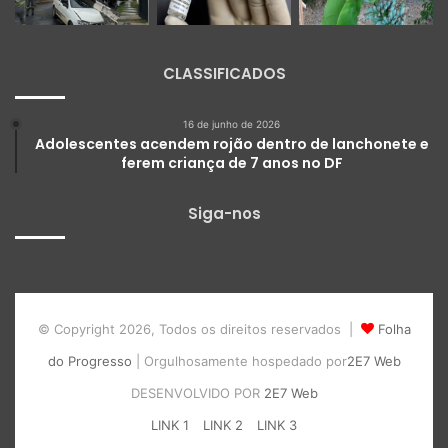
CLASSIFICADOS
16 de junho de 2026
Adolescentes acendem rojão dentro de lanchonete e
ferem criança de 7 anos no DF
Siga-nos
© Copyright 2026, Todos os direitos reservados |
Folha
do Progresso
| Orgulhosamente hospedado por
2E7 Web
DESENVOLVIDO POR
2E7 Web
LINK 1
LINK 2
LINK 3