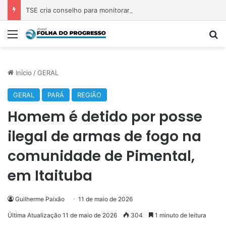
TSE cria conselho para monitorar desinformação e IA nas eleições
Menu
P
Início
/
GERAL
GERAL
PARÁ
REGIÃO
Homem é detido por posse
ilegal de armas de fogo na
comunidade de Pimental,
em Itaituba
Guilherme Paixão
11 de maio de 2026
Última Atualização 11 de maio de 2026
304
1 minuto de leitura