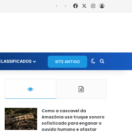
Facebook
X
Instagram
Entrar
rios em grupo de WhatsApp
Switch skin
Procurar po
CLASSIFICADOS
SITE ANTIGO
Como a cascavel da
Amazônia usa truque sonoro
sofisticado para enganar o
ouvido humano e afastar