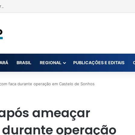
rrência e acusa primeira-dama de Nova Ipixuna de comentários vexató
ARÁ
BRASIL
REGIONAL
PUBLICAÇÕES E EDITAIS
com faca durante operação em Castelo de Sonhos
 após ameaçar
 durante operação