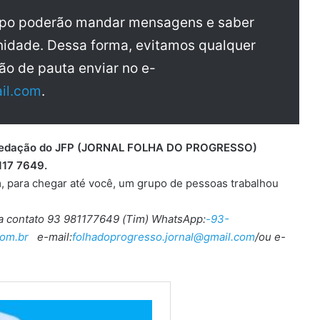
upo poderão mandar mensagens e saber
idade. Dessa forma, evitamos qualquer
ão de pauta enviar no e-
il.com
.
 a redação do JFP (JORNAL FOLHA DO PROGRESSO)
117 7649.
, para chegar até você, um grupo de pessoas trabalhou
ra contato 93 981177649 (Tim) WhatsApp:
-93-
om.br
e-mail:
folhadoprogresso.jornal@gmail.com
/ou e-