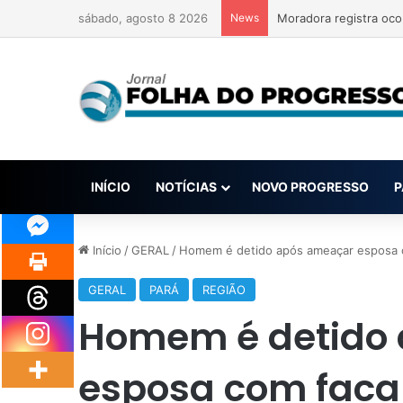
sábado, agosto 8 2026
News
Moradora registra oco
INÍCIO
NOTÍCIAS
NOVO PROGRESSO
P
Início
/
GERAL
/
Homem é detido após ameaçar esposa 
GERAL
PARÁ
REGIÃO
Homem é detido
esposa com faca