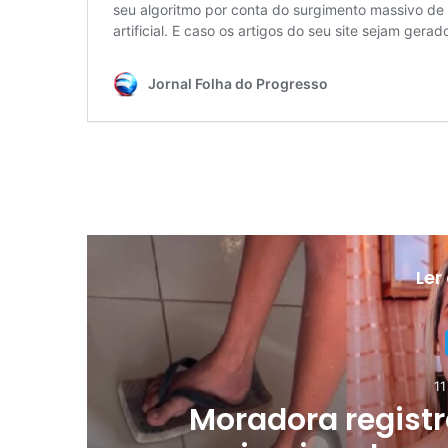
Ler
11
rd
Moradora registr