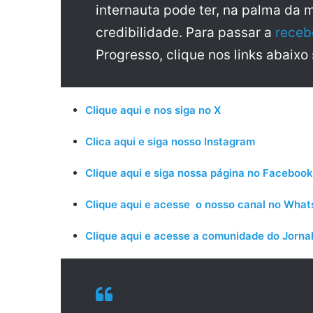
internauta pode ter, na palma da 
credibilidade. Para passar a
receb
Progresso, clique nos links abaixo
Clique aqui e nos siga no X
Clica aqui e siga nosso Instagram
Clique aqui e siga nossa página no Facebook
Clique aqui e acesse o nosso canal no Wha
Clique aqui e acesse a comunidade do Jornal