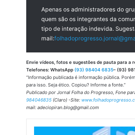
Apenas os administradores do gr
quem são os integrantes da comun
tipo de interação indevida. Sugest
mail:
folhadoprogresso.jornal@gma
Envie vídeos, fotos e sugestões de pauta para
Telefones: WhatsApp
(93) 98404 6835
– (93) 98
“Informação publicada é informação pública. Porém
para isso. Seja ético. Copiou? Informe a fonte.”
Publicado por Jornal Folha do Progresso, Fone pa
984046835
(Claro) -Site:
www.folhadoprogresso.c
mail: adeciopiran.blog@gmail.com