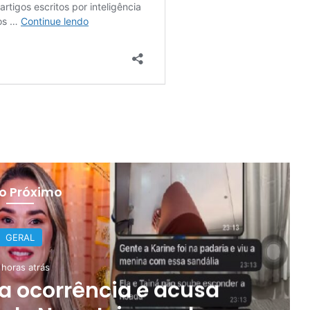
 o Próximo
GERAL
 horas atrás
a ocorrência e acusa