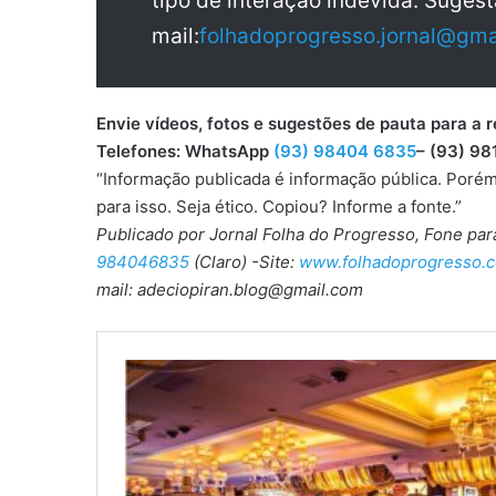
tipo de interação indevida. Sugest
mail:
folhadoprogresso.jornal@gma
Envie vídeos, fotos e sugestões de pauta para
Telefones: WhatsApp
(93) 98404 6835
– (93) 98
“Informação publicada é informação pública. Porém
para isso. Seja ético. Copiou? Informe a fonte.”
Publicado por Jornal Folha do Progresso, Fone pa
984046835
(Claro) -Site:
www.folhadoprogresso.c
mail: adeciopiran.blog@gmail.com