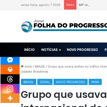
sexta-feira, agosto 7 2026
News
MP recomenda melh
INÍCIO
NOTÍCIAS
NOVO PROGRESSO
P
Início
/
BRASIL
/
Grupo que usava aviões no tráfico inte
cidades Brasileiras
BRASIL
GERAL
NOVO PROGRESSO
PARÁ
Grupo que usava 