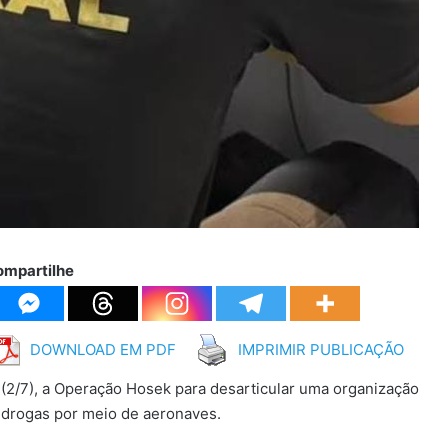
ompartilhe
DOWNLOAD EM PDF
IMPRIMIR PUBLICAÇÃO
ra (2/7), a Operação Hosek para desarticular uma organização
e drogas por meio de aeronaves.