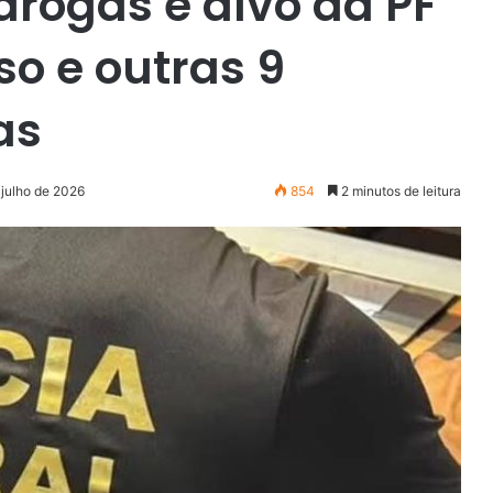
drogas é alvo da PF
o e outras 9
as
 julho de 2026
854
2 minutos de leitura