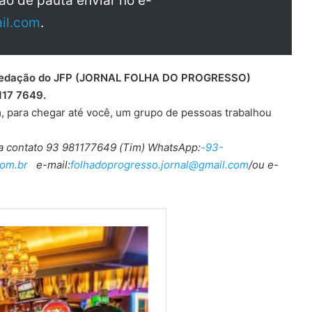
ão de pauta enviar no e-
il.com
.
 a redação do JFP (JORNAL FOLHA DO PROGRESSO)
117 7649.
, para chegar até você, um grupo de pessoas trabalhou
ra contato 93 981177649 (Tim) WhatsApp:
-93-
om.br
e-mail:
folhadoprogresso.jornal@gmail.com
/ou e-