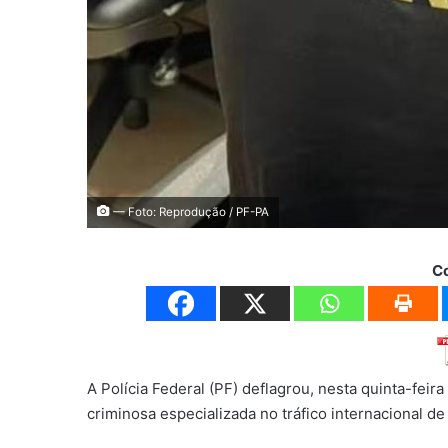
— Foto: Reprodução / PF-PA
C
A Polícia Federal (PF) deflagrou, nesta quinta-fei
criminosa especializada no tráfico internacional d