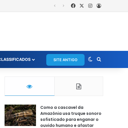
Facebook
X
Instagram
Entrar
Switch skin
Procurar po
CLASSIFICADOS
SITE ANTIGO
Como a cascavel da
Amazônia usa truque sonoro
sofisticado para enganar o
ouvido humano e afastar