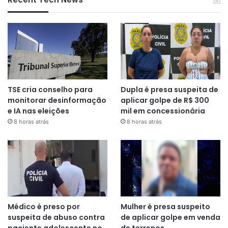
TSE cria conselho para
Dupla é presa suspeita de
monitorar desinformação
aplicar golpe de R$ 300
e IA nas eleições
mil em concessionária
8 horas atrás
8 horas atrás
Médico é preso por
Mulher é presa suspeito
suspeita de abuso contra
de aplicar golpe em venda
paciente adolescente no
de terrenos