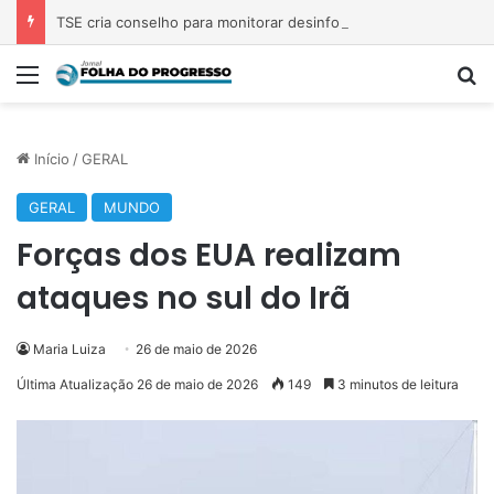
TSE cria conselho para monitorar desinformação e IA nas eleições
Menu
P
Início
/
GERAL
GERAL
MUNDO
Forças dos EUA realizam
ataques no sul do Irã
Maria Luiza
26 de maio de 2026
Última Atualização 26 de maio de 2026
149
3 minutos de leitura