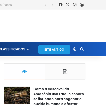
Facebook
X
Instagram
Entrar
Switch skin
Procurar po
CLASSIFICADOS
SITE ANTIGO
Como a cascavel da
Amazônia usa truque sonoro
sofisticado para enganar o
ouvido humano e afastar