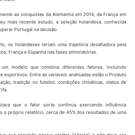
amente as conquistas da Alemanha em 2014, da França em
eu mais recente estudo, a seleção holandesa, conhecida
uperar Portugal na decisão.
nto, os holandeses teriam uma trajetória desafiadora pela
s, França e Espanha nas fases eliminatórias.
a um modelo que combina diferentes fatores, incluindo
e esportivos. Entre as variáveis analisadas estão o Produto
ção, tradição no futebol, condições climáticas, status de
ifa.
taca que o fator sorte continua exercendo influência
 o próprio relatório, cerca de 45% dos resultados de uma
ue sua previsão possui caráter “irônico” e não deve ser