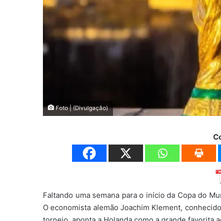
Foto | (Divulgação)
C
Faltando uma semana para o início da Copa do Mu
O economista alemão Joachim Klement, conhecido 
torneio, aponta a Holanda como a grande favorita ao