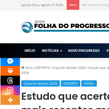
quinta-feira, agosto 6 2026
News
Hidrovias do Bras
INÍCIO
NOTÍCIAS
NOVO PROGRESSO
P
Início
/
ESPORTE
/
Copa Do Mundo 2026
/
Estudo que a
2026
Copa Do Mundo 2026
ESPORTE
GERAL
Estudo que acer