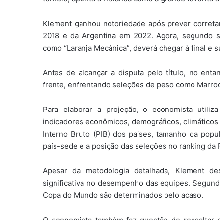
Klement ganhou notoriedade após prever corret
2018 e da Argentina em 2022. Agora, segundo s
como “Laranja Mecânica”, deverá chegar à final e s
Antes de alcançar a disputa pelo título, no enta
frente, enfrentando seleções de peso como Marroco
Para elaborar a projeção, o economista utiliz
indicadores econômicos, demográficos, climáticos 
Interno Bruto (PIB) dos países, tamanho da popula
país-sede e a posição das seleções no ranking da F
Apesar da metodologia detalhada, Klement des
significativa no desempenho das equipes. Segundo
Copa do Mundo são determinados pelo acaso.
O economista também faz questão de ressaltar q