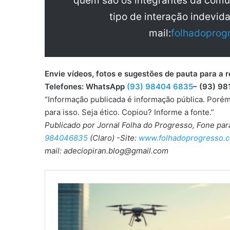
quem são os integrantes da comu
tipo de interação indevid
mail:
folhadoprog
Envie vídeos, fotos e sugestões de pauta para
Telefones: WhatsApp
(93) 98404 6835
– (93) 98
“Informação publicada é informação pública. Porém
para isso. Seja ético. Copiou? Informe a fonte.”
Publicado por Jornal Folha do Progresso, Fone pa
984046835
(Claro) -Site:
www.folhadoprogresso.c
mail: adeciopiran.blog@gmail.com