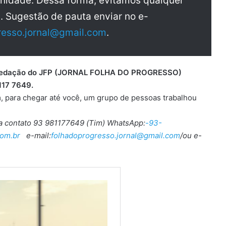
nidade. Dessa forma, evitamos qualquer
a. Sugestão de pauta enviar no e-
resso.jornal@gmail.com
.
 a redação do JFP (JORNAL FOLHA DO PROGRESSO)
117 7649.
, para chegar até você, um grupo de pessoas trabalhou
ra contato 93 981177649 (Tim) WhatsApp:
-93-
om.br
e-mail:
folhadoprogresso.jornal@gmail.com
/ou e-