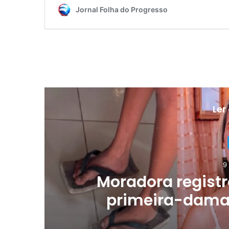
Ler
9
rd
Moradora registr
primeira-dama 
comentários vex