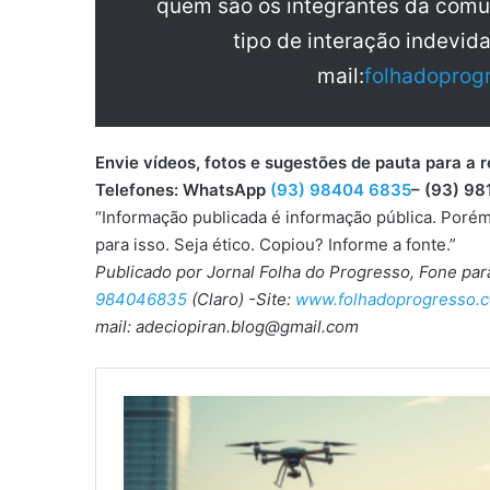
quem são os integrantes da comu
tipo de interação indevid
mail:
folhadoprog
Envie vídeos, fotos e sugestões de pauta para
Telefones: WhatsApp
(93) 98404 6835
– (93) 98
“Informação publicada é informação pública. Porém
para isso. Seja ético. Copiou? Informe a fonte.”
Publicado por Jornal Folha do Progresso, Fone pa
984046835
(Claro) -Site:
www.folhadoprogresso.c
mail: adeciopiran.blog@gmail.com