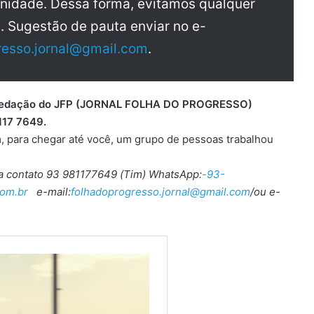
nidade. Dessa forma, evitamos qualquer
a. Sugestão de pauta enviar no e-
resso.jornal@gmail.com
.
 a redação do JFP (JORNAL FOLHA DO PROGRESSO)
117 7649.
, para chegar até você, um grupo de pessoas trabalhou
ra contato 93 981177649 (Tim) WhatsApp:
-93-
om.br
e-mail:
folhadoprogresso.jornal@gmail.com
/ou e-