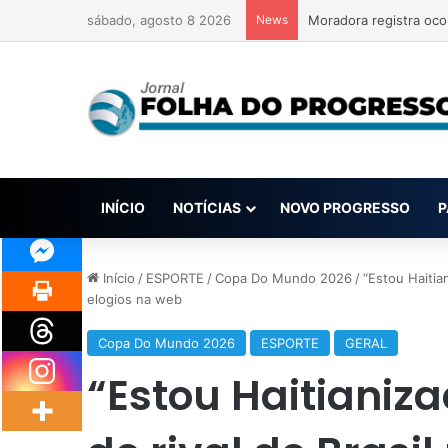
sábado, agosto 8 2026
News
Moradora registra oco
INÍCIO
NOTÍCIAS
NOVO PROGRESSO
P
Início
/
ESPORTE
/
Copa Do Mundo 2026
/
“Estou Haitia
elogios na web
Copa Do Mundo 2026
ESPORTE
GERAL
“Estou Haitiani