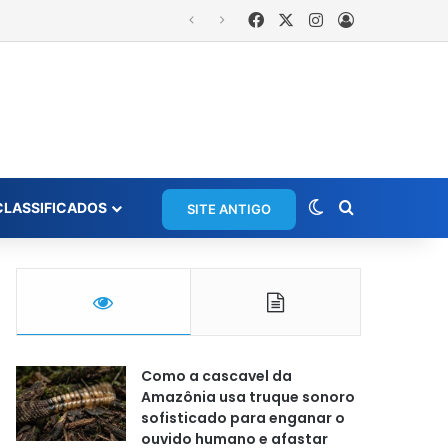
Facebook
X
Instagram
Entrar
rios em grupo de WhatsApp
Switch skin
Procurar po
CLASSIFICADOS
SITE ANTIGO
Como a cascavel da
Amazônia usa truque sonoro
sofisticado para enganar o
ouvido humano e afastar