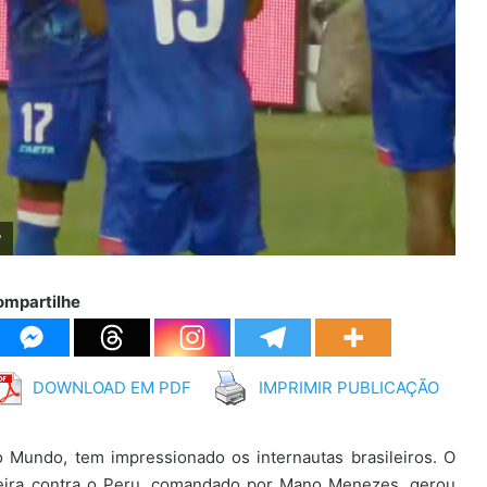
v
ompartilhe
DOWNLOAD EM PDF
IMPRIMIR PUBLICAÇÃO
o Mundo, tem impressionado os internautas brasileiros. O
feira contra o Peru, comandado por Mano Menezes, gerou