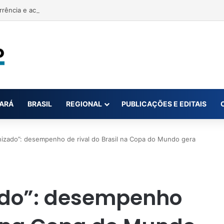
rrência e acusa primeira-dama de Nova Ipixuna de comentários vexató
ARÁ
BRASIL
REGIONAL
PUBLICAÇÕES E EDITAIS
nizado”: desempenho de rival do Brasil na Copa do Mundo gera
zado”: desempenho