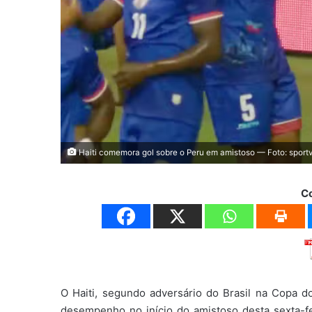
Haiti comemora gol sobre o Peru em amistoso — Foto: sport
C
O Haiti, segundo adversário do Brasil na Copa d
desempenho no início do amistoso desta sexta-