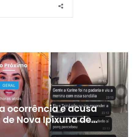
 o Próximo
GERAL
 horas atrás
a ocorrência e acusa
de Nova Ipixuna de
atórios em grupo de