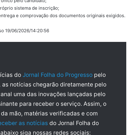
rônico pelo candidato;
róprio sistema de inscrição;
entrega e comprovação dos documentos originais exigidos.
sso 19/06/2026/14:20:56
tícias do
Jornal Folha do Progresso
pelo
, as notícias chegarão diretamente pelo
anal uma das inovações lançadas pelo
inante para receber o serviço. Assim, o
a da mão, matérias verificadas e com
eceber as notícias
do Jornal Folha do
 abaixo siga nossas redes sociais: