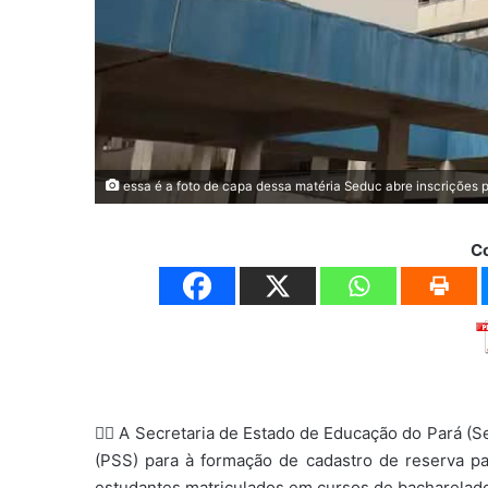
essa é a foto de capa dessa matéria Seduc abre inscrições p
C
✍🏿 A Secretaria de Estado de Educação do Pará (S
(PSS) para à formação de cadastro de reserva par
estudantes matriculados em cursos de bacharelado,