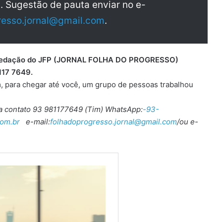
a. Sugestão de pauta enviar no e-
resso.jornal@gmail.com
.
 a redação do JFP (JORNAL FOLHA DO PROGRESSO)
117 7649.
, para chegar até você, um grupo de pessoas trabalhou
ra contato 93 981177649 (Tim) WhatsApp:
-93-
om.br
e-mail:
folhadoprogresso.jornal@gmail.com
/ou e-