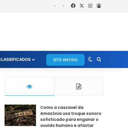
Facebook
X
Instagram
Entrar
Switch skin
Procurar po
CLASSIFICADOS
SITE ANTIGO
Como a cascavel da
Amazônia usa truque sonoro
sofisticado para enganar o
ouvido humano e afastar