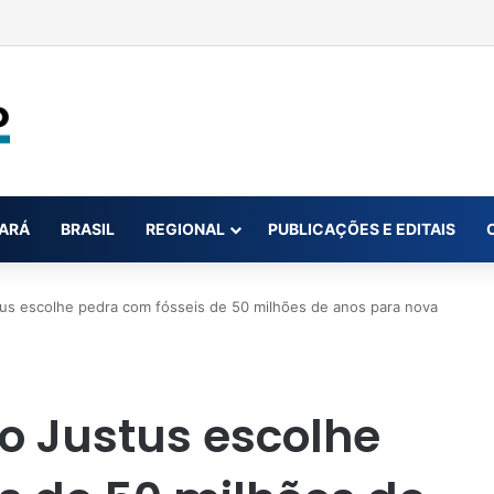
utorizada a atuar por 180 dias na Terra Indígena Sararé, em MT
ARÁ
BRASIL
REGIONAL
PUBLICAÇÕES E EDITAIS
us escolhe pedra com fósseis de 50 milhões de anos para nova
o Justus escolhe