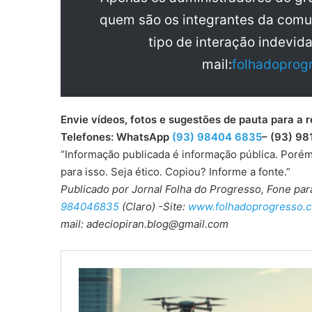
quem são os integrantes da comu
tipo de interação indevid
mail:
folhadoprog
Envie vídeos, fotos e sugestões de pauta para
Telefones: WhatsApp
(93) 98404 6835
– (93) 98
“Informação publicada é informação pública. Porém
para isso. Seja ético. Copiou? Informe a fonte.”
Publicado por Jornal Folha do Progresso, Fone pa
984046835
(Claro) -Site:
www.folhadoprogresso.c
mail: adeciopiran.blog@gmail.com