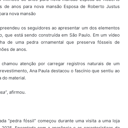
es de anos para nova mansão Esposa de Roberto Justus
 para nova mansão
urpreendeu os seguidores ao apresentar um dos elementos
o, que está sendo construída em São Paulo. Em um vídeo
colha de uma pedra ornamental que preserva fósseis de
hões de anos.
l chamou atenção por carregar registros naturais de um
 revestimento, Ana Paula destacou o fascínio que sentiu ao
 do material.
asa”
, afirmou.
ada “pedra fóssil” começou durante uma visita a uma loja
 2025. Encantada com a aparência e as características da