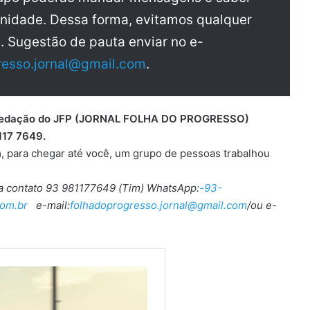
nidade. Dessa forma, evitamos qualquer
a. Sugestão de pauta enviar no e-
resso.jornal@gmail.com
.
 a redação do JFP (JORNAL FOLHA DO PROGRESSO)
117 7649.
, para chegar até você, um grupo de pessoas trabalhou
ra contato 93 981177649 (Tim) WhatsApp:
-93-
om.br
e-mail:
folhadoprogresso.jornal@gmail.com
/ou e-