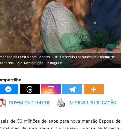
mansão da família com Roberto Justus e revelou detalhes da escolha de
marinhos. Foto: Reprodução / Instagram
ompartilhe
DOWNLOAD EM PDF
IMPRIMIR PUBLICAÇÃO
sseis de 50 milhões de anos para nova mansão Esposa de
50 milhões de anos para nova mansão Esposa de Roberto