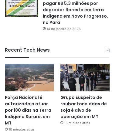
pagar R$ 5,3 milhões por
degradar floresta em terra
indígena em Novo Progresso,
no Pará
14 de janeiro de 2026
Recent Tech News
Força Nacional é
Grupo suspeito de
autorizada a atuar
roubar toneladas de
por 180 dias na Terra
soja é alvo de
Indígena Sararé, em
operação em MT
MT
16 minutos atrás
10 minutos atrás