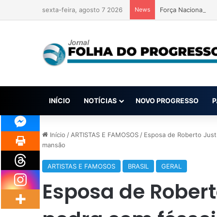
sexta-feira, agosto 7 2026
News
Força Nacional é a
INÍCIO
NOTÍCIAS
NOVO PROGRESSO
P
Início
/
ARTISTAS E FAMOSOS
/
Esposa de Roberto Just
mansão
ARTISTAS E FAMOSOS
BRASIL
GERAL
Esposa de Robert