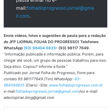
pauta enviar no e-
mail:
folhadoprogresso.jornal@gma
il.com
.
Envie vídeos, fotos e sugestões de pauta para a redação
do JFP (JORNAL FOLHA DO PROGRESSO) Telefones:
WhatsApp
(93) 98404 6835
– (93) 98117 7649.
“Informação publicada é informação pública. Porém, para
chegar até você, um grupo de pessoas trabalhou para isso.
Seja ético. Copiou? Informe a fonte.”
Publicado por Jornal Folha do Progresso, Fone para
contato 93 981177649 (Tim) WhatsApp:
-93-
984046835
(Claro) -Site:
www.folhadoprogresso.com.br
e-mail:
folhadoprogresso.jornal@gmail.com
/ou e-mail:
adeciopiran.blog@gmail.com