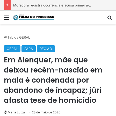
Moradora registra ocorrência e acusa primeira-dama de Nova Ipixuna de comentários vexatórios em grupo de WhatsApp
Menu
P
Início
/
GERAL
GERAL
PARÁ
REGIÃO
Em Alenquer, mãe que
deixou recém-nascido em
mala é condenada por
abandono de incapaz; júri
afasta tese de homicídio
Maria Luiza
28 de maio de 2026