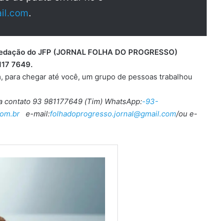
il.com
.
 a redação do JFP (JORNAL FOLHA DO PROGRESSO)
117 7649.
, para chegar até você, um grupo de pessoas trabalhou
ra contato 93 981177649 (Tim) WhatsApp:
-93-
om.br
e-mail:
folhadoprogresso.jornal@gmail.com
/ou e-