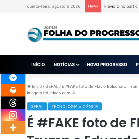
quinta-feira, agosto 6 2026
News
Flávio Dino parti
INÍCIO
NOTÍCIAS
NOVO PROGRESSO
P
Início
/
GERAL
/
É #FAKE foto de Flávio Bolsonaro, Trum
imagem foi criada com IA
GERAL
TECNOLOGIA e CIÊNCIA
É #FAKE foto de F