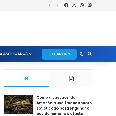
Facebook
X
Instagram
Entrar
Switch skin
Procurar po
CLASSIFICADOS
SITE ANTIGO
Como a cascavel da
Amazônia usa truque sonoro
sofisticado para enganar o
ouvido humano e afastar