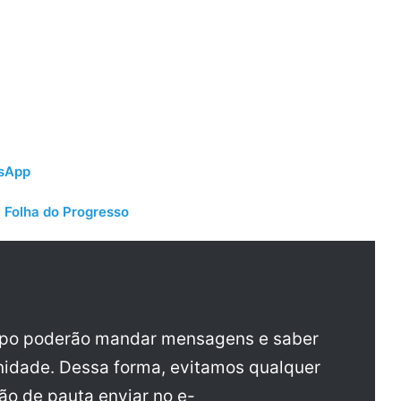
tsApp
 Folha do Progresso
upo poderão mandar mensagens e saber
idade. Dessa forma, evitamos qualquer
ão de pauta enviar no e-