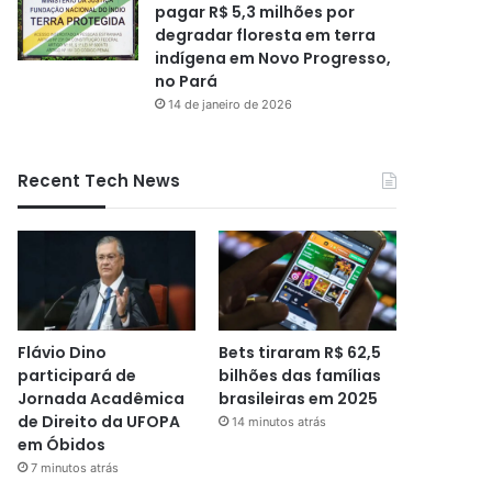
pagar R$ 5,3 milhões por
degradar floresta em terra
indígena em Novo Progresso,
no Pará
14 de janeiro de 2026
Recent Tech News
Flávio Dino
Bets tiraram R$ 62,5
participará de
bilhões das famílias
Jornada Acadêmica
brasileiras em 2025
de Direito da UFOPA
14 minutos atrás
em Óbidos
7 minutos atrás