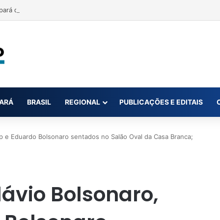
cipará de Jornada Acadêmica de Direito da UFOPA em Óbidos
ARÁ
BRASIL
REGIONAL
PUBLICAÇÕES E EDITAIS
p e Eduardo Bolsonaro sentados no Salão Oval da Casa Branca;
lávio Bolsonaro,