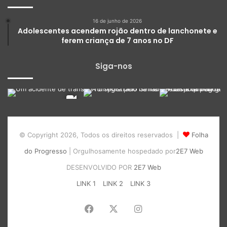
16 de junho de 2026
Adolescentes acendem rojão dentro de lanchonete e
ferem criança de 7 anos no DF
Siga-nos
© Copyright 2026, Todos os direitos reservados |
Folha
do Progresso
| Orgulhosamente hospedado por
2E7 Web
DESENVOLVIDO POR
2E7 Web
LINK 1
LINK 2
LINK 3
Facebook
X
Instagram