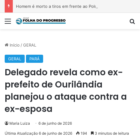
Homem é morto a tiros em frente ao Polo Joalheiro, em Belém
Menu
P
Início
/
GERAL
GERAL
PARÁ
Delegado revela como ex-
prefeito de Ourilândia
planejou o ataque contra a
ex-esposa
Maria Luiza
6 de junho de 2026
Última Atualização 6 de junho de 2026
194
3 minutos de leitura