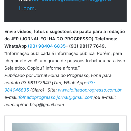
il.com
.
Envie vídeos, fotos e sugestões de pauta para a redação
do JFP (JORNAL FOLHA DO PROGRESSO) Telefones:
WhatsApp
(93) 98404 6835
– (93) 98117 7649.
“Informação publicada é informação pública. Porém, para
chegar até você, um grupo de pessoas trabalhou para isso.
Seja ético. Copiou? Informe a fonte.”
Publicado por Jornal Folha do Progresso, Fone para
contato 93 981177649 (Tim) WhatsApp:
-93-
984046835
(Claro) -Site:
www.folhadoprogresso.com.br
e-mail:
folhadoprogresso.jornal@gmail.com
/ou e-mail:
adeciopiran.blog@gmail.com