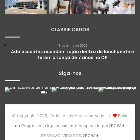
CLASSIFICADOS
16 de junho de 2026
Adolescentes acendem rojão dentro de lanchonete e
ferem criança de 7 anos no DF
Siga-nos
© Copyright 2026, Todos os direitos reservados |
Folha
do Progresso
| Orgulhosamente hospedado por
2E7 Web
DESENVOLVIDO POR
2E7 Web