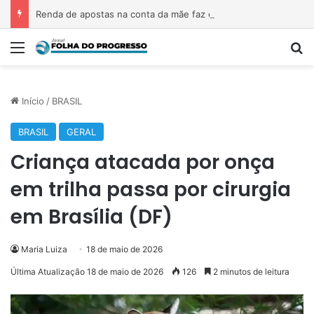
Renda de apostas na conta da mãe faz estudante perder bolsa do Prouni
Menu
P
Início
/
BRASIL
BRASIL
GERAL
Criança atacada por onça
em trilha passa por cirurgia
em Brasília (DF)
Maria Luiza
18 de maio de 2026
Última Atualização 18 de maio de 2026
126
2 minutos de leitura