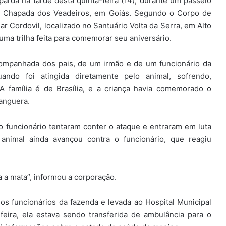
rda na tarde desta quinta-feira (14), durante um passeio
da Chapada dos Veadeiros, em Goiás. Segundo o Corpo de
ar Cordovil, localizado no Santuário Volta da Serra, em Alto
uma trilha feita para comemorar seu aniversário.
ompanhada dos pais, de um irmão e de um funcionário da
ndo foi atingida diretamente pelo animal, sofrendo,
A família é de Brasília, e a criança havia comemorado o
hanguera.
 funcionário tentaram conter o ataque e entraram em luta
 animal ainda avançou contra o funcionário, que reagiu
 a mata”, informou a corporação.
os funcionários da fazenda e levada ao Hospital Municipal
feira, ela estava sendo transferida de ambulância para o