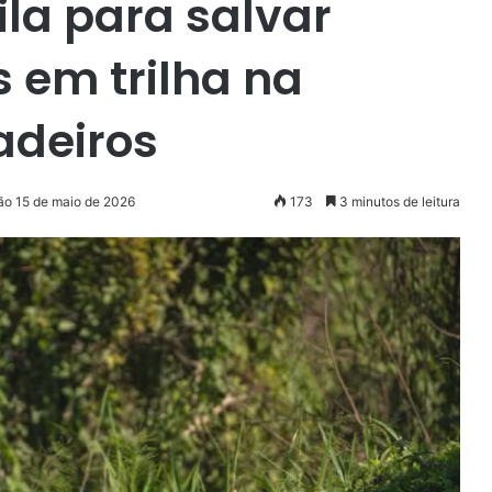
la para salvar
 em trilha na
deiros
ão 15 de maio de 2026
173
3 minutos de leitura