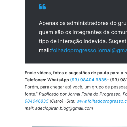
Apenas os administradores do gr
quem são os integrantes da comun
tipo de interação indevida. Sugest
mail:
folhadoprogresso.jornal@gma
Envie vídeos, fotos e sugestões de pauta para
Telefones: WhatsApp
(93) 98404 6835
– (93) 98
Porém, para chegar até você, um grupo de pessoas 
fonte.”
Publicado por Jornal Folha do Progresso, 
984046835
(Claro) -Site:
www.folhadoprogresso.c
mail: adeciopiran.blog@gmail.com