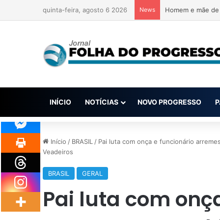
quinta-feira, agosto 6 2026
News
Homem acusado de
INÍCIO
NOTÍCIAS
NOVO PROGRESSO
P
Início
/
BRASIL
/
Pai luta com onça e funcionário arreme
Veadeiros
BRASIL
GERAL
Pai luta com onça