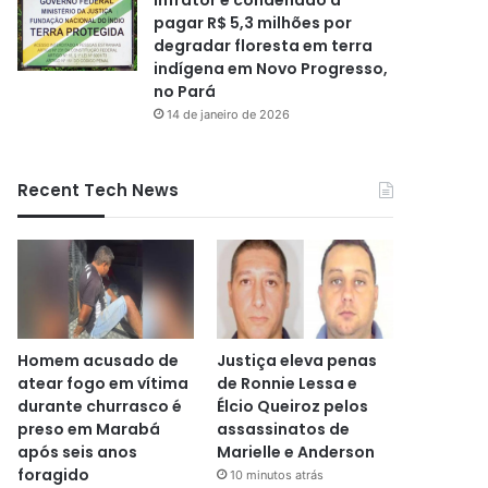
pagar R$ 5,3 milhões por
degradar floresta em terra
indígena em Novo Progresso,
no Pará
14 de janeiro de 2026
Recent Tech News
Homem acusado de
Justiça eleva penas
atear fogo em vítima
de Ronnie Lessa e
durante churrasco é
Élcio Queiroz pelos
preso em Marabá
assassinatos de
após seis anos
Marielle e Anderson
foragido
10 minutos atrás