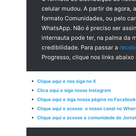
celular mudou. A partir de agora, 
formato Comunidades, ou pelo can
WhatsApp. Não é preciso ser assin
internauta pode ter, na palma da 
credibilidade. Para passar a
receb
Progresso, clique nos links abaixo
Clique aqui e nos siga no X
Clica aqui e siga nosso Instagram
Clique aqui e siga nossa página no Facebook
Clique aqui e acesse o nosso canal no Wha
Clique aqui e acesse a comunidade do Jornal