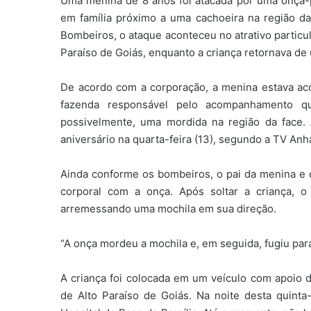
Uma menina de 8 anos foi atacada por uma onça-pa
em família próximo a uma cachoeira na região 
Bombeiros, o ataque aconteceu no atrativo particul
Paraíso de Goiás, enquanto a criança retornava de 
De acordo com a corporação, a menina estava ac
fazenda responsável pelo acompanhamento qua
possivelmente, uma mordida na região da face. 
aniversário na quarta-feira (13), segundo a TV An
Ainda conforme os bombeiros, o pai da menina e o
corporal com a onça. Após soltar a criança, o
arremessando uma mochila em sua direção.
“A onça mordeu a mochila e, em seguida, fugiu para
A criança foi colocada em um veículo com apoio d
de Alto Paraíso de Goiás. Na noite desta quinta-