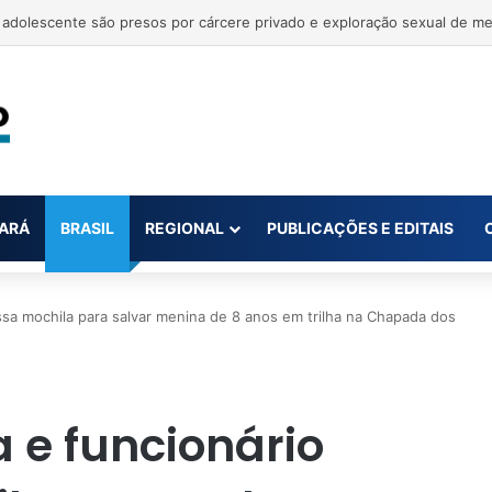
 atear fogo em vítima durante churrasco é preso em Marabá após seis
ARÁ
BRASIL
REGIONAL
PUBLICAÇÕES E EDITAIS
ssa mochila para salvar menina de 8 anos em trilha na Chapada dos
 e funcionário