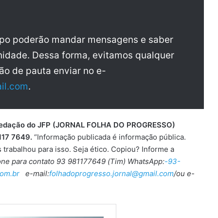
upo poderão mandar mensagens e saber
idade. Dessa forma, evitamos qualquer
ão de pauta enviar no e-
il.com
.
 a redação do JFP (JORNAL FOLHA DO PROGRESSO)
117 7649.
“Informação publicada é informação pública.
trabalhou para isso. Seja ético. Copiou? Informe a
Fone para contato 93 981177649 (Tim) WhatsApp:
-93-
om.br
e-mail:
folhadoprogresso.jornal@gmail.com
/ou e-