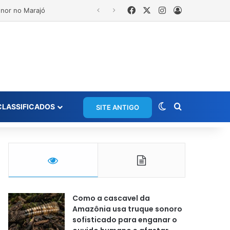
Facebook
X
Instagram
Entrar
 anos foragido
Switch skin
Procurar po
CLASSIFICADOS
SITE ANTIGO
Como a cascavel da
Amazônia usa truque sonoro
sofisticado para enganar o