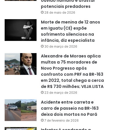
ouvido humano e afastar
potenciais predadores
28 de maio de 2026
Morte de menina de 12 anos
em Iguatu (CE) expõe
sofrimento silencioso na
infância, diz especialista
30 de março de 2026
Alexandre de Moraes aplica
multas a 75 moradores de
Novo Progresso após
confronto com PRF na BR-163
em 2022, total chega a cerca
de R$ 730 milhões; VEJA LISTA
23 de março de 2026
Acidente entre carreta e
carro de passeio na BR-163
deixa dois mortos no Pará
7 de fevereiro de 2026
Infrator é condenado a