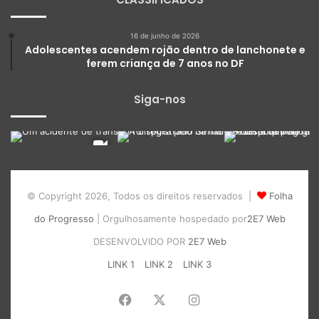
16 de junho de 2026
Adolescentes acendem rojão dentro de lanchonete e
ferem criança de 7 anos no DF
Siga-nos
© Copyright 2026, Todos os direitos reservados |
Folha
do Progresso
| Orgulhosamente hospedado por
2E7 Web
DESENVOLVIDO POR
2E7 Web
LINK 1
LINK 2
LINK 3
Facebook
X
Instagram