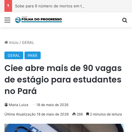
Sobe para 9 número de mortos em tiroteio em escola na Tailândia
Menu
P
Início
/
GERAL
GERAL
PARÁ
Ciee abre mais de 90 vagas
de estágio para estudantes
no Pará
Maria Luiza
18 de maio de 2026
Última Atualização 18 de maio de 2026
266
2 minutos de leitura