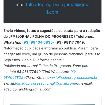
mail:
folhadoprogresso.jornal@gma
il.com
.
Envie vídeos, fotos e sugestões de pauta para a redação
do JFP (JORNAL FOLHA DO PROGRESSO) Telefones:
WhatsApp
(93) 98404 6835
– (93) 98117 7649.
“Informação publicada é informação pública. Porém, para
chegar até você, um grupo de pessoas trabalhou para isso.
Seja ético. Copiou? Informe a fonte.”
Publicado por Jornal Folha do Progresso, Fone para
contato 93 981177649 (Tim) WhatsApp:
-93-
984046835
(Claro) -Site:
www.folhadoprogresso.com.br
e-mail:
folhadoprogresso.jornal@gmail.com
/ou e-mail:
adeciopiran.blog@gmail.com