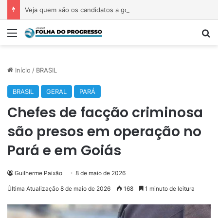
Veja quem são os candidatos a governador pelo Pará em 2026
Menu
P
Início
/
BRASIL
BRASIL
GERAL
PARÁ
Chefes de facção criminosa
são presos em operação no
Pará e em Goiás
Guilherme Paixão
8 de maio de 2026
Última Atualização 8 de maio de 2026
168
1 minuto de leitura