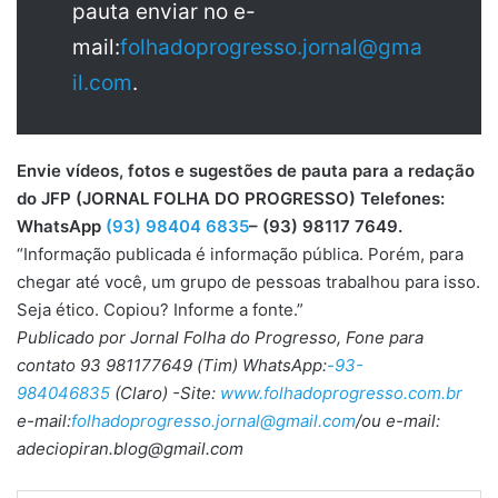
pauta enviar no e-
mail:
folhadoprogresso.jornal@gma
il.com
.
Envie vídeos, fotos e sugestões de pauta para a redação
do JFP (JORNAL FOLHA DO PROGRESSO) Telefones:
WhatsApp
(93) 98404 6835
– (93) 98117 7649.
“Informação publicada é informação pública. Porém, para
chegar até você, um grupo de pessoas trabalhou para isso.
Seja ético. Copiou? Informe a fonte.”
Publicado por Jornal Folha do Progresso, Fone para
contato 93 981177649 (Tim) WhatsApp:
-93-
984046835
(Claro) -Site:
www.folhadoprogresso.com.br
e-mail:
folhadoprogresso.jornal@gmail.com
/ou e-mail:
adeciopiran.blog@gmail.com