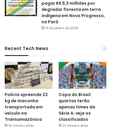
pagar R$ 5,3 milhões por
degradar floresta em terra
indígena em Novo Progresso,
no Pará
14 de janeiro de 2026
Recent Tech News
Polícia apreende 22
Copa do Brasil:
kg de maconha
quartas terão
transportada em
apenas times da
veículo na
Série A; veja os
Transamazônica
classificados
16 minutos atrás
22 minutos atrás