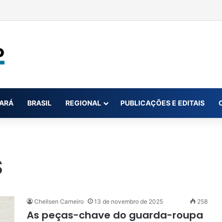
22 kg de maconha transportada em veículo na Transamazônica
ARÁ
BRASIL
REGIONAL
PUBLICAÇÕES E EDITAIS
S
Chellsen Carneiro
13 de novembro de 2025
258
As peças-chave do guarda-roupa