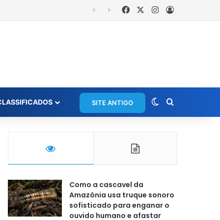
Facebook
X
Instagram
Entrar
Switch skin
Procurar po
CLASSIFICADOS
SITE ANTIGO
Como a cascavel da
Amazônia usa truque sonoro
sofisticado para enganar o
ouvido humano e afastar