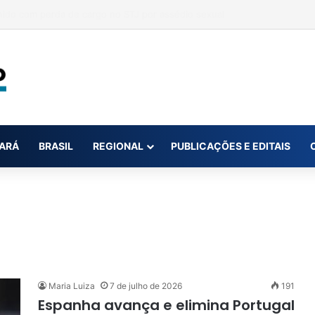
 na conta da mãe faz estudante perder bolsa do Prouni
ARÁ
BRASIL
REGIONAL
PUBLICAÇÕES E EDITAIS
Maria Luiza
7 de julho de 2026
191
Espanha avança e elimina Portugal