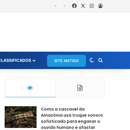
Facebook
X
Instagram
Entrar
Switch skin
Procurar po
CLASSIFICADOS
SITE ANTIGO
Como a cascavel da
Amazônia usa truque sonoro
sofisticado para enganar o
ouvido humano e afastar