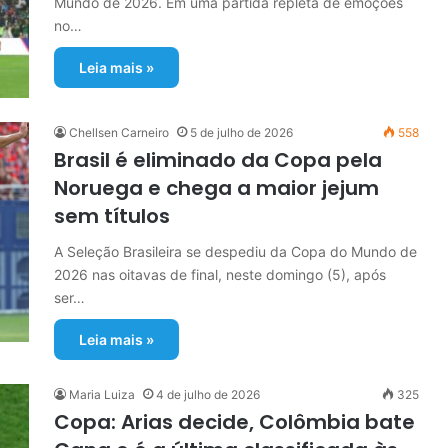
Mundo de 2026. Em uma partida repleta de emoções
no…
Leia mais »
Chellsen Carneiro
5 de julho de 2026
558
Brasil é eliminado da Copa pela
Noruega e chega a maior jejum
sem títulos
A Seleção Brasileira se despediu da Copa do Mundo de
2026 nas oitavas de final, neste domingo (5), após
ser…
Leia mais »
Maria Luiza
4 de julho de 2026
325
Copa: Arias decide, Colômbia bate