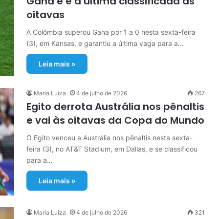
Gana e é a última classificada às
oitavas
A Colômbia superou Gana por 1 a 0 nesta sexta-feira
(3), em Kansas, e garantiu a última vaga para a…
Leia mais »
Maria Luiza
4 de julho de 2026
267
Egito derrota Austrália nos pênaltis
e vai às oitavas da Copa do Mundo
O Egito venceu a Austrália nos pênaltis nesta sexta-
feira (3), no AT&T Stadium, em Dallas, e se classificou
para a…
Leia mais »
Maria Luiza
4 de julho de 2026
321