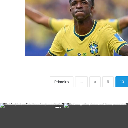
Primeiro
...
«
9
10