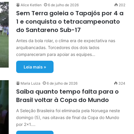
Alice Ketllen
6 de julho de 2026
202
Sem Terra goleia o Tapajós por 4 a
1 e conquista o tetracampeonato
do Santareno Sub-17
Antes da bola rolar, o clima era de expectativa nas
arquibancadas. Torcedores dos dois lados
compareceram para apoiar as equipes…
Leia mais »
Maria Luiza
6 de julho de 2026
324
Saiba quanto tempo falta para o
Brasil voltar à Copa do Mundo
A Seleção Brasileira foi eliminada pela Noruega neste
domingo (5), nas oitavas de final da Copa do Mundo
por 2×1.…