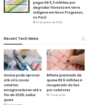
pagar R$ 5,3 milhões por
degradar floresta em terra
indígena em Novo Progresso,
no Pará
14 de janeiro de 2026
Recent Tech News
Anvisa pode aprovar
Bilhete premiado de
até oito novas
quase R$ 6 milhões é
canetas
recuperado do lixo
emagrecedoras até o
por coletores
fim de 2026; saiba
7 horas atrás
quais
7 horas atrás