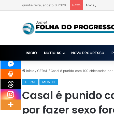
quinta-feira, agosto 6 2026
News
Anvisa pode aprov
INÍCIO
NOTÍCIAS
NOVO PROGRESSO
P
Início
/
GERAL
/
Casal é punido com 100 chicotadas por
GERAL
MUNDO
Casal é punido c
por fazer sexo f