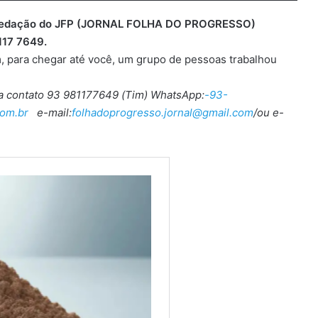
 a redação do JFP (JORNAL FOLHA DO PROGRESSO)
117 7649.
, para chegar até você, um grupo de pessoas trabalhou
ra contato 93 981177649 (Tim) WhatsApp:
-93-
om.br
e-mail:
folhadoprogresso.jornal@gmail.com
/ou e-