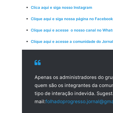
Clica aqui e siga nosso Instagram
Clique aqui e siga nossa página no Facebook
Clique aqui e acesse o nosso canal no Wha
Clique aqui e acesse a comunidade do Jornal
Apenas os administradores do gr
quem são os integrantes da comun
tipo de interação indevida. Sugest
mail:
folhadoprogresso.jornal@gma