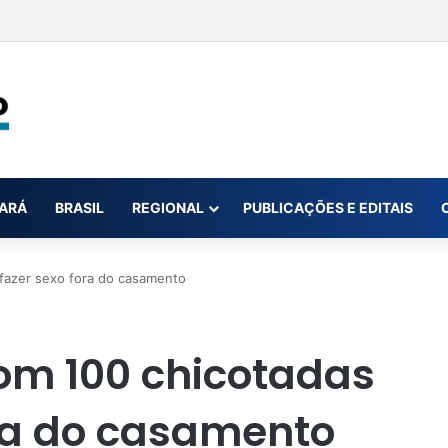
ar até oito novas canetas emagrecedoras até o fim de 2026; saiba qua
ARÁ
BRASIL
REGIONAL
PUBLICAÇÕES E EDITAIS
 fazer sexo fora do casamento
om 100 chicotadas
ora do casamento