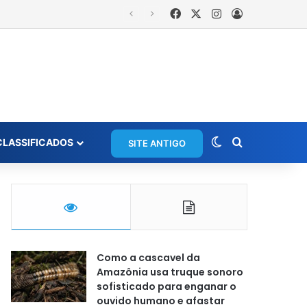
Facebook
X
Instagram
Entrar
is
Switch skin
Procurar po
CLASSIFICADOS
SITE ANTIGO
Como a cascavel da
Amazônia usa truque sonoro
sofisticado para enganar o
ouvido humano e afastar