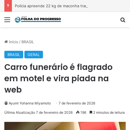
Polícia apreende 22 kg de maconha transportada em veículo na Transamazônica
Menu
P
Início
/
BRASIL
BRASIL
GERAL
Carro funerário é flagrado
em motel e vira piada na
web
Ayumi Yohanna Miyamoto
7 de fevereiro de 2026
Última Atualização 7 de fevereiro de 2026
196
2 minutos de leitura