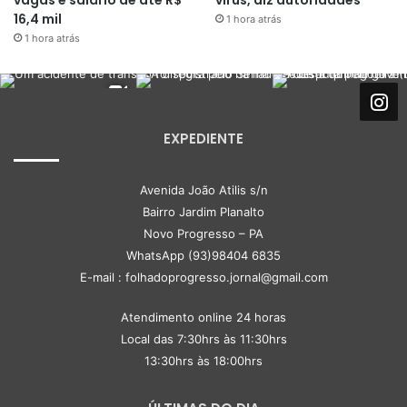
vagas e salário de até R$
vírus, diz autoridades
16,4 mil
1 hora atrás
1 hora atrás
EXPEDIENTE
Avenida João Atilis s/n
Bairro Jardim Planalto
Novo Progresso – PA
WhatsApp (93)98404 6835
E-mail : folhadoprogresso.jornal@gmail.com
Atendimento online 24 horas
Local das 7:30hrs às 11:30hrs
13:30hrs às 18:00hrs