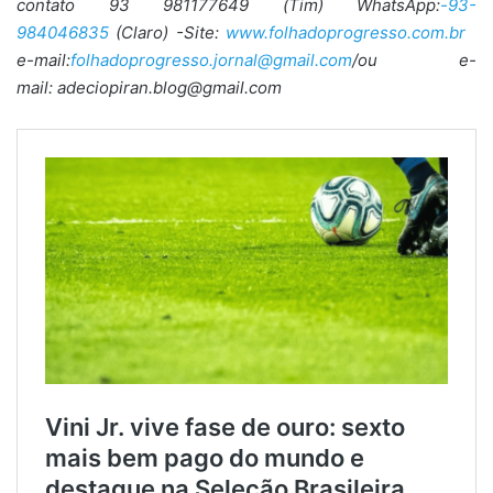
contato 93 981177649 (Tim) WhatsApp:
-93-
984046835
(Claro) -Site:
www.folhadoprogresso.com.br
e-mail:
folhadoprogresso.jornal@gmail.com
/ou e-
mail: adeciopiran.blog@gmail.com