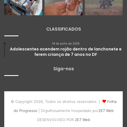
CLASSIFICADOS
16 de junho de 2026
Adolescentes acendem rojão dentro de lanchonete e
ferem criança de 7 anos no DF
Siga-nos
© Copyright 2026, Todos os direitos reservados |
Folha
do Progresso
| Orgulhosamente hospedado por
2E7 Web
DESENVOLVIDO POR
2E7 Web