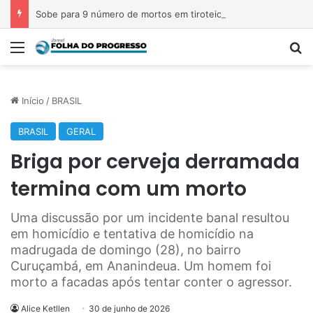
Sobe para 9 número de mortos em tiroteio em escola na Tailândia
Menu
P
Início
/
BRASIL
BRASIL
GERAL
Briga por cerveja derramada
termina com um morto
Uma discussão por um incidente banal resultou
em homicídio e tentativa de homicídio na
madrugada de domingo (28), no bairro
Curuçambá, em Ananindeua. Um homem foi
morto a facadas após tentar conter o agressor.
Alice Ketllen
30 de junho de 2026