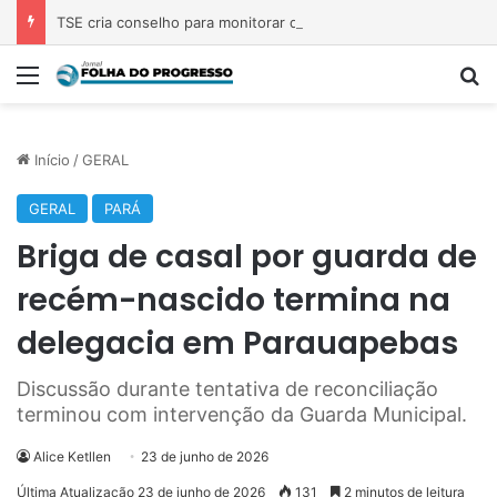
TSE cria conselho para monitorar desinformação e IA nas eleições
Menu
P
Início
/
GERAL
GERAL
PARÁ
Briga de casal por guarda de
recém-nascido termina na
delegacia em Parauapebas
Discussão durante tentativa de reconciliação
terminou com intervenção da Guarda Municipal.
Alice Ketllen
23 de junho de 2026
Última Atualização 23 de junho de 2026
131
2 minutos de leitura