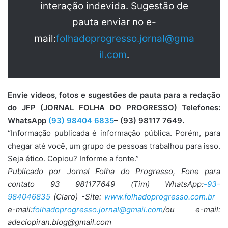
interação indevida. Sugestão de
pauta enviar no e-
mail:
folhadoprogresso.jornal@gma
il.com
.
Envie vídeos, fotos e sugestões de pauta para a redação
do JFP (JORNAL FOLHA DO PROGRESSO) Telefones:
WhatsApp
(93) 98404 6835
– (93) 98117 7649.
“Informação publicada é informação pública. Porém, para
chegar até você, um grupo de pessoas trabalhou para isso.
Seja ético. Copiou? Informe a fonte.”
Publicado por Jornal Folha do Progresso, Fone para
contato 93 981177649 (Tim) WhatsApp:
-93-
984046835
(Claro) -Site:
www.folhadoprogresso.com.br
e-mail:
folhadoprogresso.jornal@gmail.com
/ou e-mail:
adeciopiran.blog@gmail.com