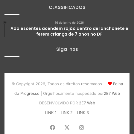
CLASSIFICADOS
16 de junho de 2026
Adolescentes acendem rojão dentro de lanchonete e
ferem criança de 7 anos no DF
Siga-nos
© Copyright 2026, Todos os direitos reservados |
Folha
do Progresso
| Orgulhosamente hospedado por
2E7 Web
DESENVOLVIDO POR
2E7 Web
LINK 1
LINK 2
LINK 3
Facebook
X
Instagram