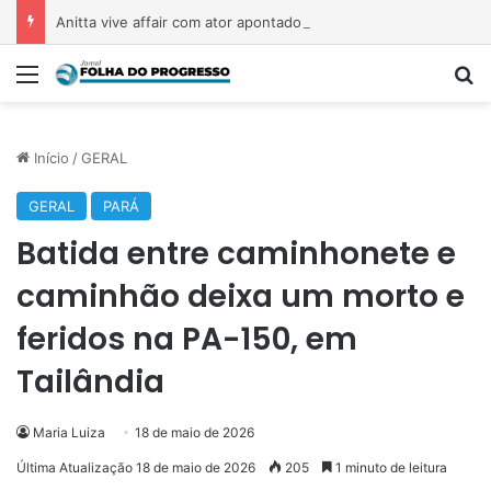
Anitta vive affair com ator apontado como ex de Marquezine
Menu
P
Início
/
GERAL
GERAL
PARÁ
Batida entre caminhonete e
caminhão deixa um morto e
feridos na PA-150, em
Tailândia
Maria Luiza
18 de maio de 2026
Última Atualização 18 de maio de 2026
205
1 minuto de leitura