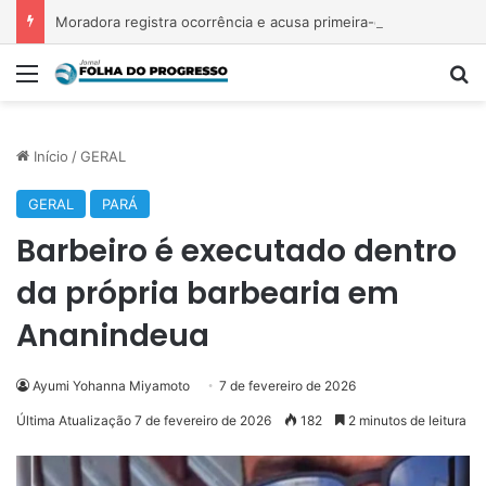
Moradora registra ocorrência e acusa primeira-dama de Nova Ipixuna de comentários vexatórios em grupo de WhatsApp
Menu
P
Início
/
GERAL
GERAL
PARÁ
Barbeiro é executado dentro
da própria barbearia em
Ananindeua
Ayumi Yohanna Miyamoto
7 de fevereiro de 2026
Última Atualização 7 de fevereiro de 2026
182
2 minutos de leitura