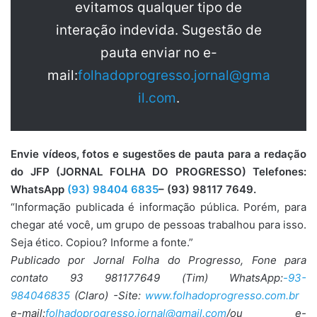
evitamos qualquer tipo de
interação indevida. Sugestão de
pauta enviar no e-
mail:
folhadoprogresso.jornal@gma
il.com
.
Envie vídeos, fotos e sugestões de pauta para a redação
do JFP (JORNAL FOLHA DO PROGRESSO) Telefones:
WhatsApp
(93) 98404 6835
– (93) 98117 7649.
“Informação publicada é informação pública. Porém, para
chegar até você, um grupo de pessoas trabalhou para isso.
Seja ético. Copiou? Informe a fonte.”
Publicado por Jornal Folha do Progresso, Fone para
contato 93 981177649 (Tim) WhatsApp:
-93-
984046835
(Claro) -Site:
www.folhadoprogresso.com.br
e-mail:
folhadoprogresso.jornal@gmail.com
/ou e-