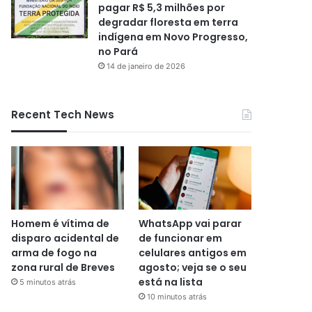
pagar R$ 5,3 milhões por
degradar floresta em terra
indígena em Novo Progresso,
no Pará
14 de janeiro de 2026
Recent Tech News
Homem é vítima de
WhatsApp vai parar
disparo acidental de
de funcionar em
arma de fogo na
celulares antigos em
zona rural de Breves
agosto; veja se o seu
está na lista
5 minutos atrás
10 minutos atrás