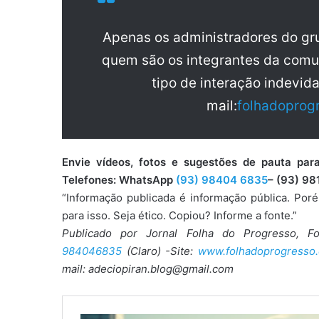
Apenas os administradores do g
quem são os integrantes da comu
tipo de interação indevid
mail:
folhadoprog
Envie vídeos, fotos e sugestões de pauta 
Telefones: WhatsApp
(93) 98404 6835
– (93) 98
“Informação publicada é informação pública. Por
para isso. Seja ético. Copiou? Informe a fonte.”
Publicado por Jornal Folha do Progresso, F
984046835
(Claro) -Site:
www.folhadoprogresso.
mail: adeciopiran.blog@gmail.com