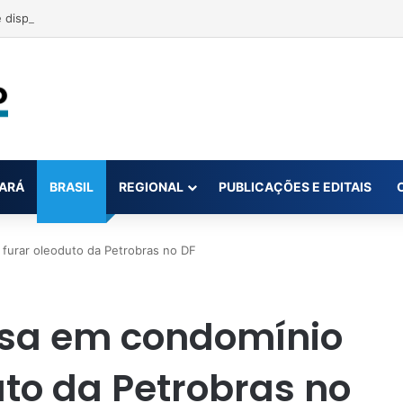
disparo acidental de arma de fogo na zona rural de Breves
ARÁ
BRASIL
REGIONAL
PUBLICAÇÕES E EDITAIS
furar oleoduto da Petrobras no DF
sa em condomínio
uto da Petrobras no