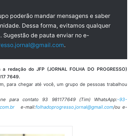
rupo poderão mandar mensagens e saber
nidade. Dessa forma, evitamos qualquer
a. Sugestão de pauta enviar no e-
resso.jornal@gmail.com
.
para a redação do JFP (JORNAL FOLHA DO PROGRESSO)
117 7649.
ém, para chegar até você, um grupo de pessoas trabalhou
one para contato 93 981177649 (Tim) WhatsApp:
-93-
com.br
e-mail:
folhadoprogresso.jornal@gmail.com
/ou e-