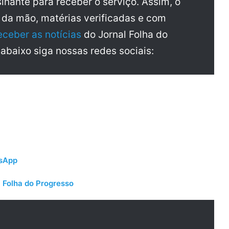
inante para receber o serviço. Assim, o
a da mão, matérias verificadas e com
eceber as notícias
do Jornal Folha do
 abaixo siga nossas redes sociais:
tsApp
 Folha do Progresso