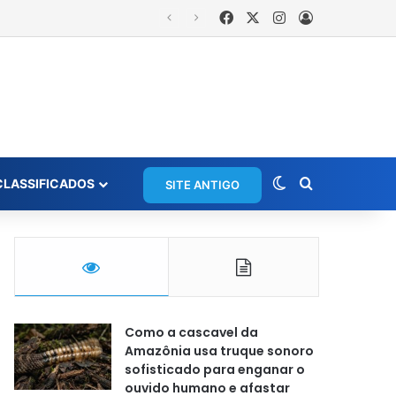
Facebook
X
Instagram
Entrar
Switch skin
Procurar po
CLASSIFICADOS
SITE ANTIGO
Como a cascavel da
Amazônia usa truque sonoro
sofisticado para enganar o
ouvido humano e afastar