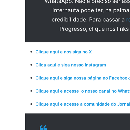
WhatsApp. Não é preciso ser ass
internauta pode ter, na palm
credibilidade. Para passar a
r
Progresso, clique nos links
Clique aqui e nos siga no X
Clica aqui e siga nosso Instagram
Clique aqui e siga nossa página no Facebook
Clique aqui e acesse o nosso canal no Wha
Clique aqui e acesse a comunidade do Jornal