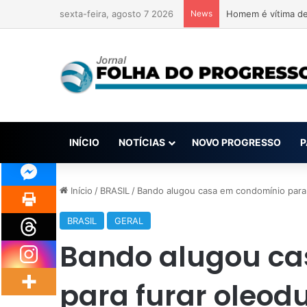
sexta-feira, agosto 7 2026
News
Homem é vítima de 
INÍCIO
NOTÍCIAS
NOVO PROGRESSO
P
Início
/
BRASIL
/
Bando alugou casa em condomínio para 
BRASIL
GERAL
Bando alugou ca
para furar oleod