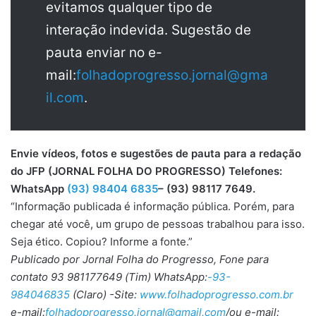
evitamos qualquer tipo de
interação indevida. Sugestão de
pauta enviar no e-
mail:
folhadoprogresso.jornal@gma
il.com
.
Envie vídeos, fotos e sugestões de pauta para a redação
do JFP (JORNAL FOLHA DO PROGRESSO) Telefones:
WhatsApp
(93) 98404 6835
– (93) 98117 7649.
“Informação publicada é informação pública. Porém, para
chegar até você, um grupo de pessoas trabalhou para isso.
Seja ético. Copiou? Informe a fonte.”
Publicado por Jornal Folha do Progresso, Fone para
contato 93 981177649 (Tim) WhatsApp:
-93-
984046835
(Claro) -Site:
www.folhadoprogresso.com.br
e-mail:
folhadoprogresso.jornal@gmail.com
/ou e-mail: