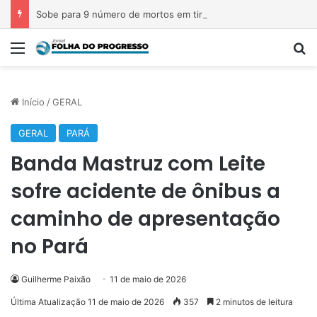
Sobe para 9 número de mortos em tiroteio em escola na Tailândia
Menu
P
Início
/
GERAL
GERAL
PARÁ
Banda Mastruz com Leite
sofre acidente de ônibus a
caminho de apresentação
no Pará
Guilherme Paixão
11 de maio de 2026
Última Atualização 11 de maio de 2026
357
2 minutos de leitura