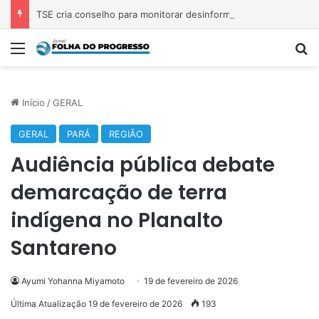
TSE cria conselho para monitorar desinformação e IA nas eleições
Menu
P
Início
/
GERAL
GERAL
PARÁ
REGIÃO
Audiência pública debate
demarcação de terra
indígena no Planalto
Santareno
Ayumi Yohanna Miyamoto
19 de fevereiro de 2026
Última Atualização 19 de fevereiro de 2026
193