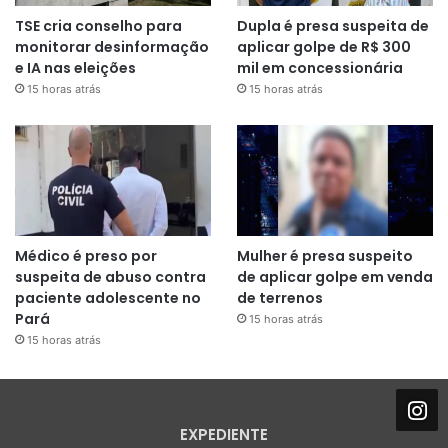
TSE cria conselho para
Dupla é presa suspeita de
monitorar desinformação
aplicar golpe de R$ 300
e IA nas eleições
mil em concessionária
15 horas atrás
15 horas atrás
Médico é preso por
Mulher é presa suspeito
suspeita de abuso contra
de aplicar golpe em venda
paciente adolescente no
de terrenos
Pará
15 horas atrás
15 horas atrás
EXPEDIENTE