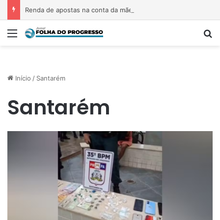
Renda de apostas na conta da mãe faz estudante perder bolsa do Prouni
Menu
P
Início
/
Santarém
Santarém