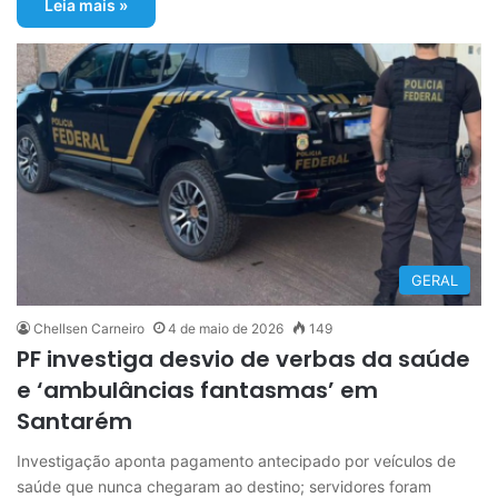
Leia mais »
GERAL
Chellsen Carneiro
4 de maio de 2026
149
PF investiga desvio de verbas da saúde
e ‘ambulâncias fantasmas’ em
Santarém
Investigação aponta pagamento antecipado por veículos de
saúde que nunca chegaram ao destino; servidores foram