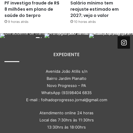
PF investiga fraude de R$
Salário mínimo tem
8 milhões em plano de
reajuste estimado em
saúde do Serpro
2027; veja o valor
9 horas atrás
10 horas atrás
EXPEDIENTE
Avenida João Atilis s/n
Bairro Jardim Planalto
Novo Progresso – PA
WhatsApp (93)98404 6835
E-mail : folhadoprogresso.jornal@gmail.com
Atendimento online 24 horas
Local das 7:30hrs às 11:30hrs
13:30hrs às 18:00hrs