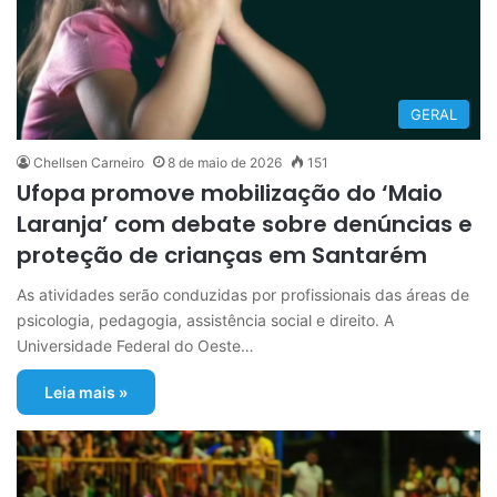
GERAL
Chellsen Carneiro
8 de maio de 2026
151
Ufopa promove mobilização do ‘Maio
Laranja’ com debate sobre denúncias e
proteção de crianças em Santarém
As atividades serão conduzidas por profissionais das áreas de
psicologia, pedagogia, assistência social e direito. A
Universidade Federal do Oeste…
Leia mais »