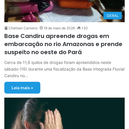
GERAL
Chellsen Carneiro
18 de maio de 2026
130
Base Candiru apreende drogas em
embarcação no rio Amazonas e prende
suspeito no oeste do Pará
Cerca de 11,6 quilos de drogas foram apreendidos neste
sábado (16) durante uma fiscalização da Base Integrada Fluvial
Candiru no…
Leia mais »