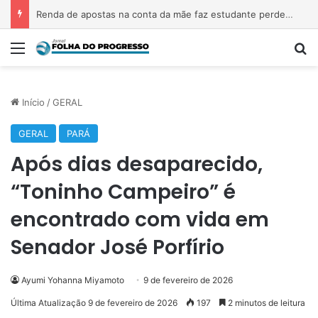
Renda de apostas na conta da mãe faz estudante perder bolsa do Prouni
Menu
P
Início
/
GERAL
GERAL
PARÁ
Após dias desaparecido,
“Toninho Campeiro” é
encontrado com vida em
Senador José Porfírio
Ayumi Yohanna Miyamoto
9 de fevereiro de 2026
Última Atualização 9 de fevereiro de 2026
197
2 minutos de leitura