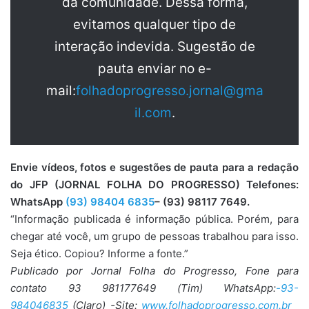
da comunidade. Dessa forma,
evitamos qualquer tipo de
interação indevida. Sugestão de
pauta enviar no e-
mail:
folhadoprogresso.jornal@gma
il.com
.
Envie vídeos, fotos e sugestões de pauta para a redação
do JFP (JORNAL FOLHA DO PROGRESSO) Telefones:
WhatsApp
(93) 98404 6835
– (93) 98117 7649.
“Informação publicada é informação pública. Porém, para
chegar até você, um grupo de pessoas trabalhou para isso.
Seja ético. Copiou? Informe a fonte.”
Publicado por Jornal Folha do Progresso, Fone para
contato 93 981177649 (Tim) WhatsApp:
-93-
984046835
(Claro) -Site:
www.folhadoprogresso.com.br