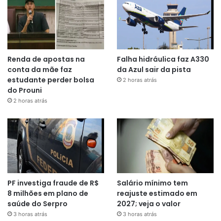
Renda de apostas na
Falha hidráulica faz A330
conta da mãe faz
da Azul sair da pista
estudante perder bolsa
2 horas atrás
do Prouni
2 horas atrás
PF investiga fraude de R$
Salário mínimo tem
8 milhões em plano de
reajuste estimado em
saúde do Serpro
2027; veja o valor
3 horas atrás
3 horas atrás