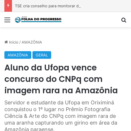
TSE cria conselho para monitorar desinformação e IA nas eleições
Menu
Pr
Início
/
AMAZÔNIA
AMAZÔNIA
GERAL
Aluno da Ufopa vence
concurso do CNPq com
imagem rara na Amazônia
Servidor e estudante da Ufopa em Oriximiná
conquistou o 1º lugar no Prêmio Fotografia
Ciência & Arte do CNPq com imagem rara de
uma aranha capturando um girino em área da
Amazônia paraense.