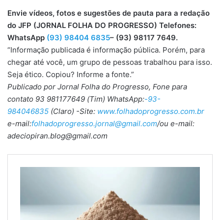
Envie vídeos, fotos e sugestões de pauta para a redação
do JFP (JORNAL FOLHA DO PROGRESSO) Telefones:
WhatsApp
(93) 98404 6835
– (93) 98117 7649.
“Informação publicada é informação pública. Porém, para
chegar até você, um grupo de pessoas trabalhou para isso.
Seja ético. Copiou? Informe a fonte.”
Publicado por Jornal Folha do Progresso, Fone para
contato 93 981177649 (Tim) WhatsApp:
-93-
984046835
(Claro) -Site:
www.folhadoprogresso.com.br
e-mail:
folhadoprogresso.jornal@gmail.com
/ou e-mail:
adeciopiran.blog@gmail.com