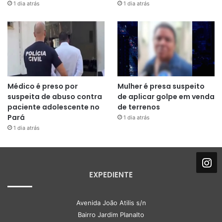
1 dia atrás
1 dia atrás
Médico é preso por
Mulher é presa suspeito
suspeita de abuso contra
de aplicar golpe em venda
paciente adolescente no
de terrenos
Pará
1 dia atrás
1 dia atrás
EXPEDIENTE
Avenida João Atilis s/n
Bairro Jardim Planalto