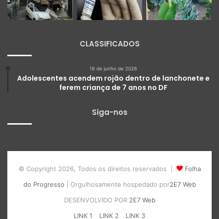
CLASSIFICADOS
16 de junho de 2026
Adolescentes acendem rojão dentro de lanchonete e
ferem criança de 7 anos no DF
Siga-nos
© Copyright 2026, Todos os direitos reservados |
Folha
do Progresso
| Orgulhosamente hospedado por
2E7 Web
DESENVOLVIDO POR
2E7 Web
LINK 1
LINK 2
LINK 3