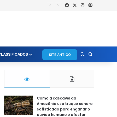
Facebook
X
Instagram
Entrar
s
Switch skin
Procurar po
CLASSIFICADOS
SITE ANTIGO
Como a cascavel da
Amazônia usa truque sonoro
sofisticado para enganar o
ouvido humano e afastar