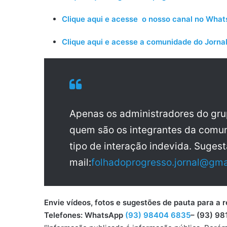
Clique aqui e acesse o nosso canal no Wha
Clique aqui e acesse a comunidade do Jornal
Apenas os administradores do gr
quem são os integrantes da comun
tipo de interação indevida. Sugest
mail:
folhadoprogresso.jornal@gma
Envie vídeos, fotos e sugestões de pauta para
Telefones: WhatsApp
(93) 98404 6835
– (93) 98