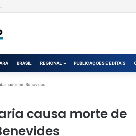
e violência sexual contra paciente adolescente é preso em Paragomina
ARÁ
BRASIL
REGIONAL
PUBLICAÇÕES E EDITAIS
rabalhador em Benevides
aria causa morte de
Benevides