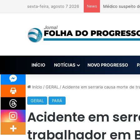
sexta-feira, agosto 7 2026
News
Médico suspeito d
INÍCIO
NOTÍCIAS
NOVO PROGRESSO
P
Início
/
GERAL
/
Acidente em serraria causa morte de t
GERAL
PARÁ
Acidente em serr
trabalhador em 