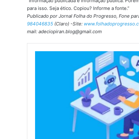
“Informação publicada é informação pública. Porém
para isso. Seja ético. Copiou? Informe a fonte.”
Publicado por Jornal Folha do Progresso, Fone pa
984046835
(Claro) -Site:
www.folhadoprogresso.c
mail: adeciopiran.blog@gmail.com