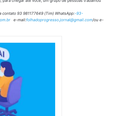
, para chegar até você, um grupo de pessoas trabalhou
ra contato 93 981177649 (Tim) WhatsApp:
-93-
om.br
e-mail:
folhadoprogresso.jornal@gmail.com
/ou e-