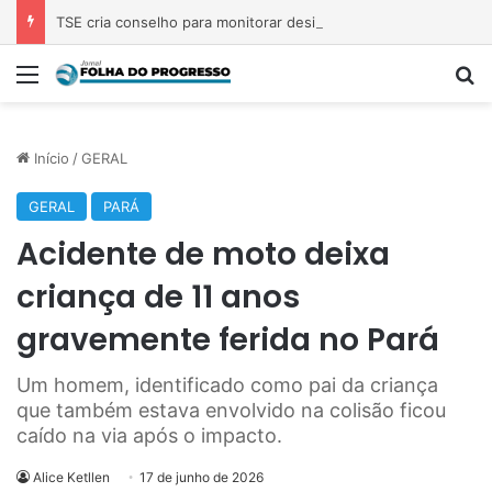
TSE cria conselho para monitorar desinformação e IA nas eleições
Menu
Pr
Início
/
GERAL
GERAL
PARÁ
Acidente de moto deixa
criança de 11 anos
gravemente ferida no Pará
Um homem, identificado como pai da criança
que também estava envolvido na colisão ficou
caído na via após o impacto.
Alice Ketllen
17 de junho de 2026