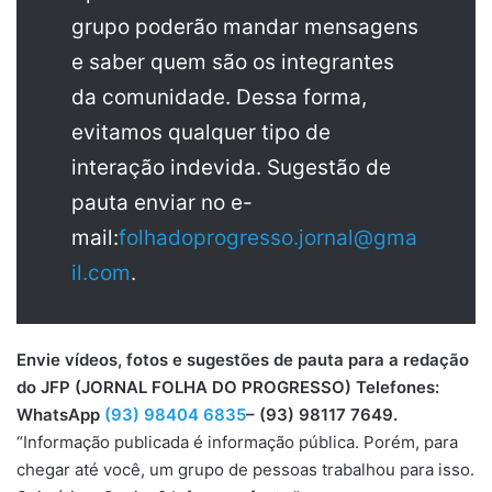
grupo poderão mandar mensagens
e saber quem são os integrantes
da comunidade. Dessa forma,
evitamos qualquer tipo de
interação indevida. Sugestão de
pauta enviar no e-
mail:
folhadoprogresso.jornal@gma
il.com
.
Envie vídeos, fotos e sugestões de pauta para a redação
do JFP (JORNAL FOLHA DO PROGRESSO) Telefones:
WhatsApp
(93) 98404 6835
– (93) 98117 7649.
“Informação publicada é informação pública. Porém, para
chegar até você, um grupo de pessoas trabalhou para isso.