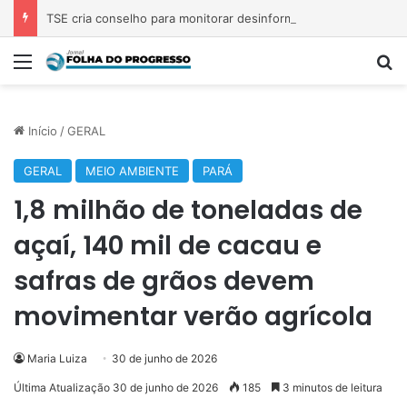
TSE cria conselho para monitorar desinformação e IA nas eleições
Menu
P
Início
/
GERAL
GERAL
MEIO AMBIENTE
PARÁ
1,8 milhão de toneladas de
açaí, 140 mil de cacau e
safras de grãos devem
movimentar verão agrícola
Maria Luiza
30 de junho de 2026
Última Atualização 30 de junho de 2026
185
3 minutos de leitura