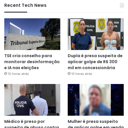
Recent Tech News
TSE cria conselho para
Dupla é presa suspeita de
monitorar desinformação
aplicar golpe de R$ 300
e IA nas eleições
mil em concessionária
10 horas atrás
10 horas atrás
Médico é preso por
Mulher é presa suspeito
suspeita de abuso contra
de aplicar golpe em venda