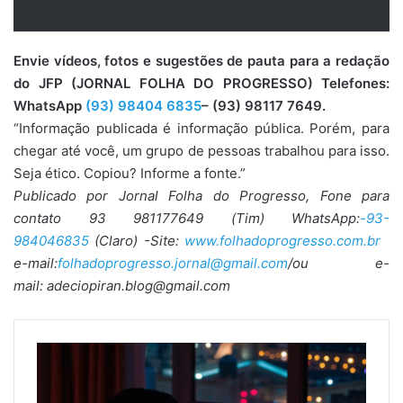
Envie vídeos, fotos e sugestões de pauta para a redação
do JFP (JORNAL FOLHA DO PROGRESSO) Telefones:
WhatsApp
(93) 98404 6835
– (93) 98117 7649.
“Informação publicada é informação pública. Porém, para
chegar até você, um grupo de pessoas trabalhou para isso.
Seja ético. Copiou? Informe a fonte.”
Publicado por Jornal Folha do Progresso, Fone para
contato 93 981177649 (Tim) WhatsApp:
-93-
984046835
(Claro) -Site:
www.folhadoprogresso.com.br
e-mail:
folhadoprogresso.jornal@gmail.com
/ou e-
mail: adeciopiran.blog@gmail.com