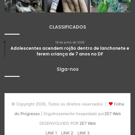
CLASSIFICADOS
16 de junho de 2026
Adolescentes acendem rojão dentro de lanchonete e
ferem criança de 7 anos no DF
Siga-nos
© Copyright 2026, Todos os direitos reservados |
Folha
do Progresso
| Orgulhosamente hospedado por
2E7 Web
DESENVOLVIDO POR
2E7 Web
LINK 1
LINK 2
LINK 3