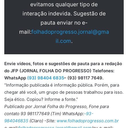
evitamos qualquer tipo de
interação indevida. Sugestão de
pauta enviar no e-
mail:
folhadoprogresso.jornal@gma
il.com
.
Envie vídeos, fotos e sugestões de pauta para a redação
do JFP (JORNAL FOLHA DO PROGRESSO) Telefones:
WhatsApp
(93) 98404 6835
– (93) 98117 7649.
“Informação publicada é informação pública. Porém, para
chegar até você, um grupo de pessoas trabalhou para isso.
Seja ético. Copiou? Informe a fonte.”
Publicado por Jornal Folha do Progresso, Fone para
contato 93 981177649 (Tim) WhatsApp:
-93-
984046835
(Claro) -Site:
www.folhadoprogresso.com.br
e-mail:
folhadoprogresso.jornal@gmail.com
/ou e-mail: