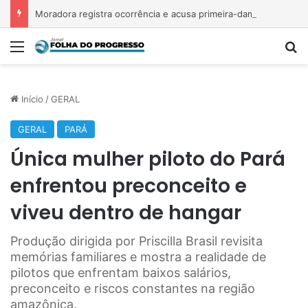
Moradora registra ocorrência e acusa primeira-dama de Nova Ipixuna de comentários vexatórios em grupo de WhatsApp
Menu
P
Início
/
GERAL
GERAL
PARÁ
Única mulher piloto do Pará
enfrentou preconceito e
viveu dentro de hangar
Produção dirigida por Priscilla Brasil revisita
memórias familiares e mostra a realidade de
pilotos que enfrentam baixos salários,
preconceito e riscos constantes na região
amazônica.