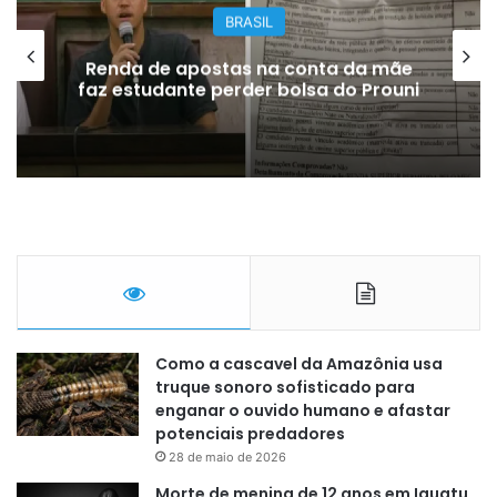
BRASIL
Falha hidráulica faz A330 da Azul sair
da pista
Como a cascavel da Amazônia usa
truque sonoro sofisticado para
enganar o ouvido humano e afastar
potenciais predadores
28 de maio de 2026
Morte de menina de 12 anos em Iguatu