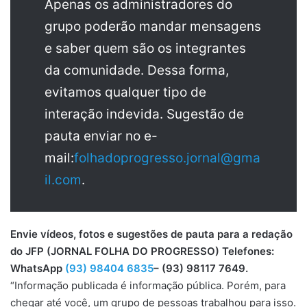
Apenas os administradores do
grupo poderão mandar mensagens
e saber quem são os integrantes
da comunidade. Dessa forma,
evitamos qualquer tipo de
interação indevida. Sugestão de
pauta enviar no e-
mail:
folhadoprogresso.jornal@gma
il.com
.
Envie vídeos, fotos e sugestões de pauta para a redação
do JFP (JORNAL FOLHA DO PROGRESSO) Telefones:
WhatsApp
(93) 98404 6835
– (93) 98117 7649.
“Informação publicada é informação pública. Porém, para
chegar até você, um grupo de pessoas trabalhou para isso.