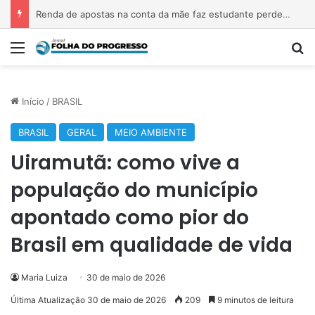
Renda de apostas na conta da mãe faz estudante perder bolsa do Prouni
Menu
P
Início
/
BRASIL
BRASIL
GERAL
MEIO AMBIENTE
Uiramutã: como vive a
população do município
apontado como pior do
Brasil em qualidade de vida
Maria Luiza
30 de maio de 2026
Última Atualização 30 de maio de 2026
209
9 minutos de leitura