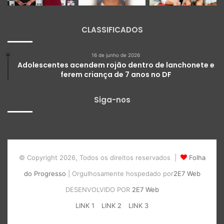
CLASSIFICADOS
16 de junho de 2026
Adolescentes acendem rojão dentro de lanchonete e
ferem criança de 7 anos no DF
Siga-nos
© Copyright 2026, Todos os direitos reservados |
Folha
do Progresso
| Orgulhosamente hospedado por
2E7 Web
DESENVOLVIDO POR
2E7 Web
LINK 1
LINK 2
LINK 3