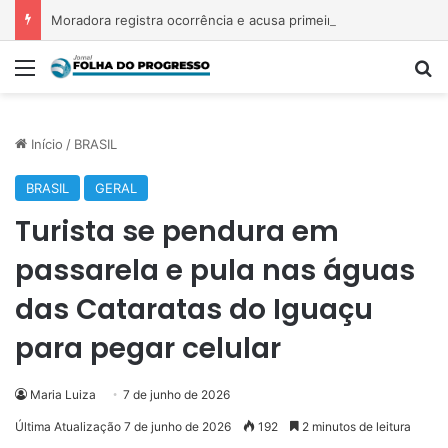
Moradora registra ocorrência e acusa primeira-dama de Nova Ipixuna de comentários vexatórios em grupo de WhatsApp
Menu
P
Início
/
BRASIL
BRASIL
GERAL
Turista se pendura em
passarela e pula nas águas
das Cataratas do Iguaçu
para pegar celular
Maria Luiza
7 de junho de 2026
Última Atualização 7 de junho de 2026
192
2 minutos de leitura