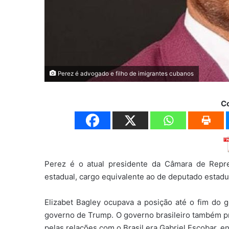
Perez é advogado e filho de imigrantes cubanos
C
Perez é o atual presidente da Câmara de Repres
estadual, cargo equivalente ao de deputado estadu
Elizabet Bagley ocupava a posição até o fim do g
governo de Trump. O governo brasileiro também pre
pelas relações com o Brasil era Gabriel Escobar, 