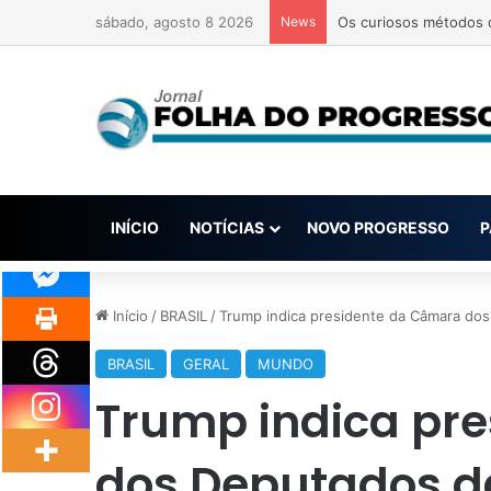
sábado, agosto 8 2026
News
Os curiosos métodos q
INÍCIO
NOTÍCIAS
NOVO PROGRESSO
P
Início
/
BRASIL
/
Trump indica presidente da Câmara dos 
BRASIL
GERAL
MUNDO
Trump indica pr
dos Deputados da