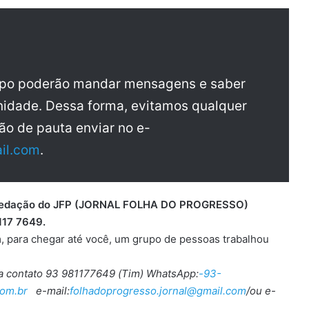
upo poderão mandar mensagens e saber
idade. Dessa forma, evitamos qualquer
ão de pauta enviar no e-
il.com
.
 a redação do JFP (JORNAL FOLHA DO PROGRESSO)
117 7649.
, para chegar até você, um grupo de pessoas trabalhou
ra contato 93 981177649 (Tim) WhatsApp:
-93-
om.br
e-mail:
folhadoprogresso.jornal@gmail.com
/ou e-