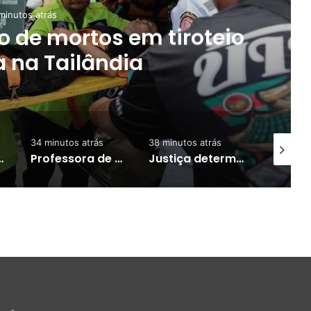
minutos atrás
 de mortos em tiroteio
 na Tailândia
34 minutos atrás
38 minutos atrás
48 minuto
anos na Argentina, diz jornal
Professora de Marabá é selecionada para intercâmbio nos Estados Unidos
Justiça determina uso de tornozeleira eletrônica para homem investigado por perseguir estudante em Manaus