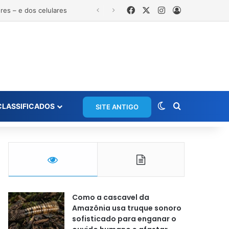
Facebook
X
Instagram
Entrar
es – e dos celulares
Switch skin
Procurar po
CLASSIFICADOS
SITE ANTIGO
Como a cascavel da
Amazônia usa truque sonoro
sofisticado para enganar o