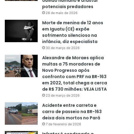
ouvido humano e afastar
potenciais predadores
28 de maio de 2026
Morte de menina de 12 anos
em Iguatu (CE) expõe
sofrimento silencioso na
infância, diz especialista
30 de março de 2026
Alexandre de Moraes aplica
multas a 75 moradores de
Novo Progresso após
confronto com PRF na BR-163
em 2022, total chega a cerca
de R$ 730 milhões; VEJA LISTA
23 de março de 2026
Acidente entre carreta e
carro de passeio na BR-163
deixa dois mortos no Pará
7 de fevereiro de 2026
Infrator é condenado a