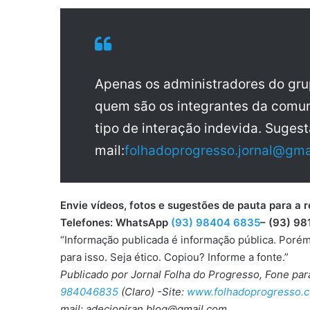
Apenas os administradores do gr
quem são os integrantes da comun
tipo de interação indevida. Sugest
mail:
folhadoprogresso.jornal@gma
Envie vídeos, fotos e sugestões de pauta para
Telefones: WhatsApp
(93) 98404 6835
– (93) 98
“Informação publicada é informação pública. Porém
para isso. Seja ético. Copiou? Informe a fonte.”
Publicado por Jornal Folha do Progresso, Fone pa
984046835
(Claro) -Site:
www.folhadoprogresso.c
mail: adeciopiran.blog@gmail.com