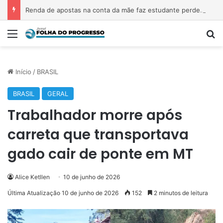
Renda de apostas na conta da mãe faz estudante perder bolsa do Prouni
Menu
P
Início
/
BRASIL
BRASIL
GERAL
Trabalhador morre após
carreta que transportava
gado cair de ponte em MT
Alice Ketllen
10 de junho de 2026
Última Atualização 10 de junho de 2026
152
2 minutos de leitura