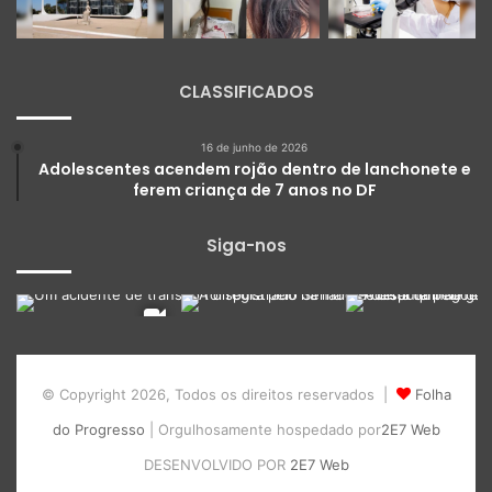
CLASSIFICADOS
16 de junho de 2026
Adolescentes acendem rojão dentro de lanchonete e
ferem criança de 7 anos no DF
Siga-nos
© Copyright 2026, Todos os direitos reservados |
Folha
do Progresso
| Orgulhosamente hospedado por
2E7 Web
DESENVOLVIDO POR
2E7 Web