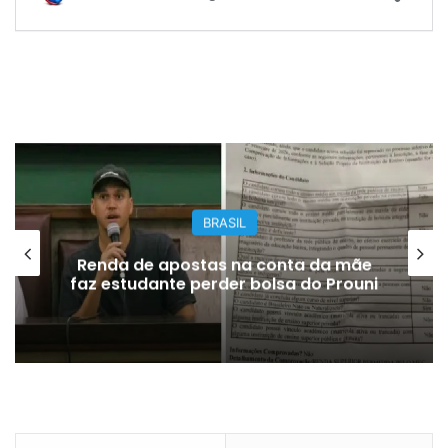
BRASIL
mãe
Falha hidráulica faz A330 da Azul sair
ouni
da pista