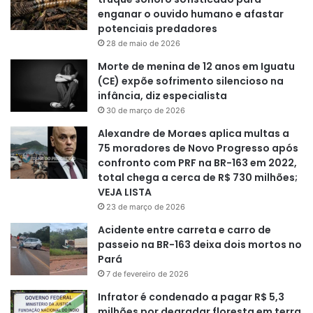
enganar o ouvido humano e afastar
potenciais predadores
28 de maio de 2026
Morte de menina de 12 anos em Iguatu
(CE) expõe sofrimento silencioso na
infância, diz especialista
30 de março de 2026
Alexandre de Moraes aplica multas a
75 moradores de Novo Progresso após
confronto com PRF na BR-163 em 2022,
total chega a cerca de R$ 730 milhões;
VEJA LISTA
23 de março de 2026
Acidente entre carreta e carro de
passeio na BR-163 deixa dois mortos no
Pará
7 de fevereiro de 2026
Infrator é condenado a pagar R$ 5,3
milhões por degradar floresta em terra