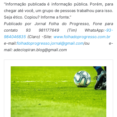
“Informação publicada é informação pública. Porém, para
chegar até você, um grupo de pessoas trabalhou para isso.
Seja ético. Copiou? Informe a fonte.”
Publicado por Jornal Folha do Progresso, Fone para
contato 93 981177649 (Tim) WhatsApp:
-93-
984046835
(Claro) -Site:
www.folhadoprogresso.com.br
e-mail:
folhadoprogresso.jornal@gmail.com
/ou e-
mail: adeciopiran.blog@gmail.com