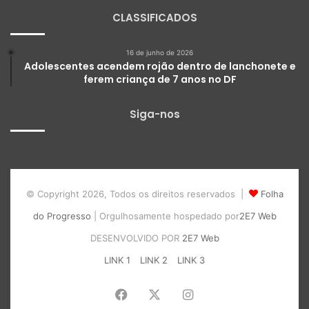
CLASSIFICADOS
16 de junho de 2026
Adolescentes acendem rojão dentro de lanchonete e
ferem criança de 7 anos no DF
Siga-nos
© Copyright 2026, Todos os direitos reservados |
Folha
do Progresso
| Orgulhosamente hospedado por
2E7 Web
DESENVOLVIDO POR
2E7 Web
LINK 1
LINK 2
LINK 3
Facebook
X
Instagram