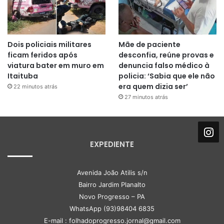
Dois policiais militares
Mãe de paciente
ficam feridos após
desconfia, reúne provas e
viatura bater em muro em
denuncia falso médico à
Itaituba
policia: ‘Sabia que ele não
era quem dizia ser’
22 minutos atrás
27 minutos atrás
EXPEDIENTE
Avenida João Atilis s/n
Bairro Jardim Planalto
Novo Progresso – PA
WhatsApp (93)98404 6835
E-mail : folhadoprogresso.jornal@gmail.com