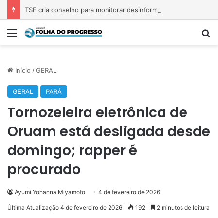
TSE cria conselho para monitorar desinformação e IA nas eleições
Menu
P
Início
/
GERAL
GERAL
PARÁ
Tornozeleira eletrônica de
Oruam está desligada desde
domingo; rapper é
procurado
Ayumi Yohanna Miyamoto
4 de fevereiro de 2026
Última Atualização 4 de fevereiro de 2026
192
2 minutos de leitura