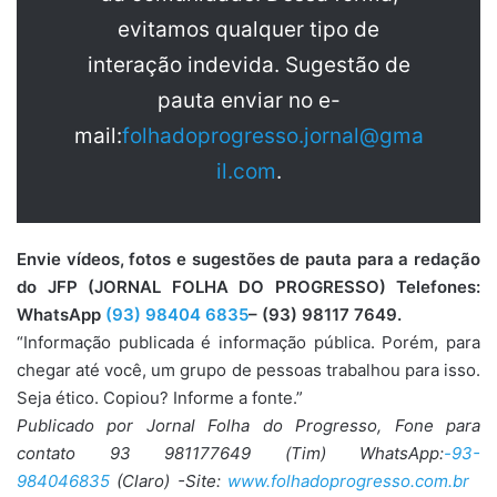
evitamos qualquer tipo de
interação indevida. Sugestão de
pauta enviar no e-
mail:
folhadoprogresso.jornal@gma
il.com
.
Envie vídeos, fotos e sugestões de pauta para a redação
do JFP (JORNAL FOLHA DO PROGRESSO) Telefones:
WhatsApp
(93) 98404 6835
– (93) 98117 7649.
“Informação publicada é informação pública. Porém, para
chegar até você, um grupo de pessoas trabalhou para isso.
Seja ético. Copiou? Informe a fonte.”
Publicado por Jornal Folha do Progresso, Fone para
contato 93 981177649 (Tim) WhatsApp:
-93-
984046835
(Claro) -Site:
www.folhadoprogresso.com.br