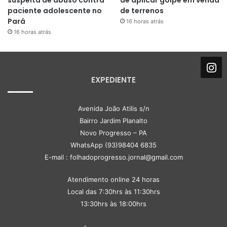
suspeita de abuso contra
de aplicar golpe em venda
paciente adolescente no
de terrenos
Pará
16 horas atrás
16 horas atrás
EXPEDIENTE
Avenida João Atilis s/n
Bairro Jardim Planalto
Novo Progresso – PA
WhatsApp (93)98404 6835
E-mail : folhadoprogresso.jornal@gmail.com
Atendimento online 24 horas
Local das 7:30hrs às 11:30hrs
13:30hrs às 18:00hrs