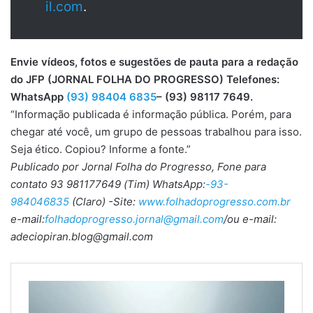
il.com
.
Envie vídeos, fotos e sugestões de pauta para a redação
do JFP (JORNAL FOLHA DO PROGRESSO) Telefones:
WhatsApp
(93) 98404 6835
– (93) 98117 7649.
“Informação publicada é informação pública. Porém, para
chegar até você, um grupo de pessoas trabalhou para isso.
Seja ético. Copiou? Informe a fonte.”
Publicado por Jornal Folha do Progresso, Fone para
contato 93 981177649 (Tim) WhatsApp:
-93-
984046835
(Claro) -Site:
www.folhadoprogresso.com.br
e-mail:
folhadoprogresso.jornal@gmail.com
/ou e-mail:
adeciopiran.blog@gmail.com