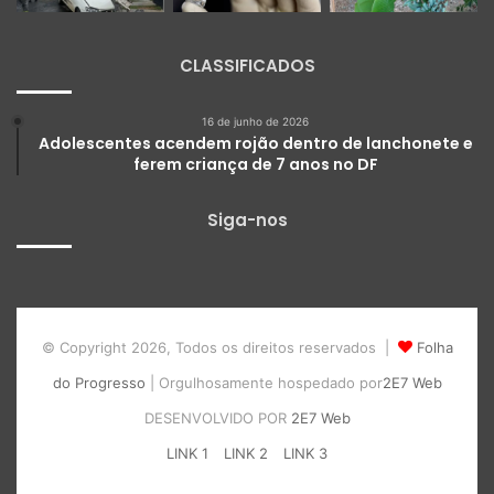
CLASSIFICADOS
16 de junho de 2026
Adolescentes acendem rojão dentro de lanchonete e
ferem criança de 7 anos no DF
Siga-nos
© Copyright 2026, Todos os direitos reservados |
Folha
do Progresso
| Orgulhosamente hospedado por
2E7 Web
DESENVOLVIDO POR
2E7 Web
LINK 1
LINK 2
LINK 3