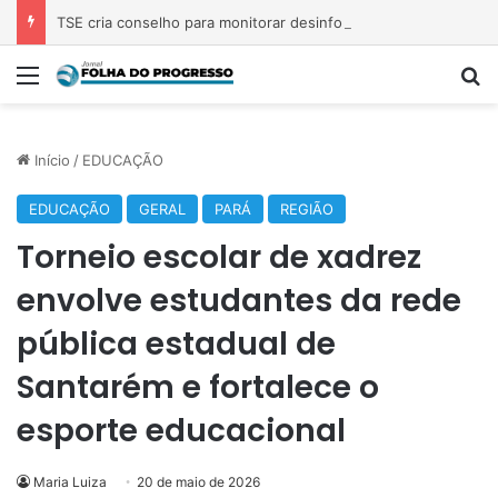
TSE cria conselho para monitorar desinformação e IA nas eleições
Menu
Pr
Início
/
EDUCAÇÃO
EDUCAÇÃO
GERAL
PARÁ
REGIÃO
Torneio escolar de xadrez
envolve estudantes da rede
pública estadual de
Santarém e fortalece o
esporte educacional
Maria Luiza
20 de maio de 2026